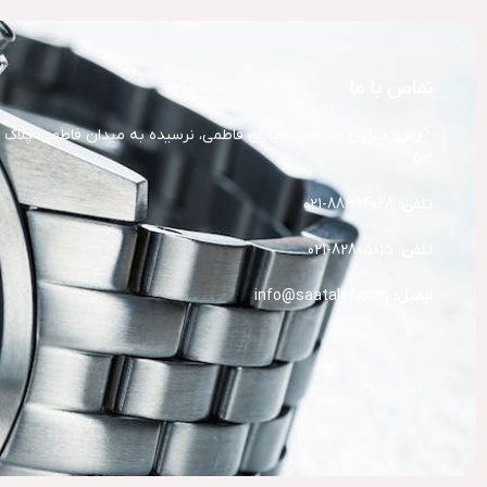
تماس با ما
آد
رس:
خیابان ولیعصر، خیابان فاطمی، نرسیده به میدان فاطمی، پلاک
53
تلفن:
88394028-021
تلفن:
82805015-021
ایمیل:
info@saatalef.com