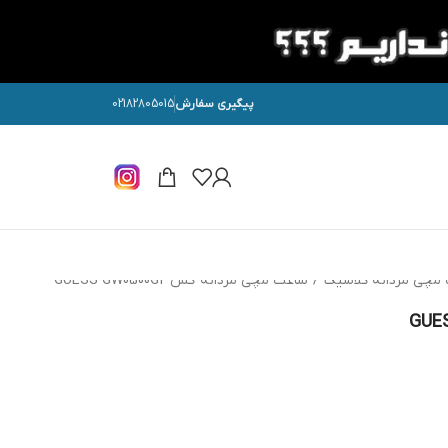
پیگیری سفارش
02182805015
مچی مردانه کلاسیک
/
ساعت مچی مردانه گس GUESS GW0500G2