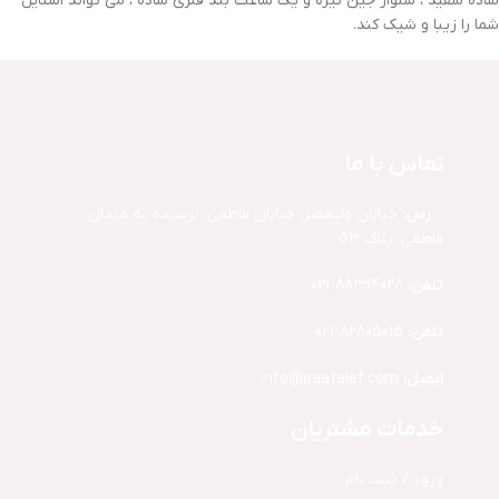
ساده سفید ، شلوار جین تیره و یک ساعت بند فلزی ساده ، می تواند استایل
شما را زیبا و شیک کند.
تماس با ما
آد
رس:
خیابان ولیعصر، خیابان فاطمی، نرسیده به میدان
فاطمی، پلاک 53
تلفن:
88394028-021
تلفن:
82805015-021
ایمیل:
info@saatalef.com
خدمات مشتریان
ورود / ثبت نام