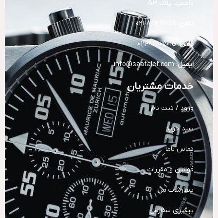
فاطمی، پلاک 53
تلفن:
88394028-021
تلفن:
82805015-021
ایمیل:
info@saatalef.com
خدمات مشتریان
ورود / ثبت نام
سبد خرید
تماس باما
قوانین و مقررات
سفارشات من
پیگیری سفارش