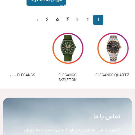
افزودن به سبد خرید
→
6
5
4
3
2
1
ELEGANGS QUARTZ
ELEGANGS
ELEGANGS ست
SKELETON
تماس با ما
آد
رس:
خیابان ولیعصر، خیابان فاطمی، نرسیده به میدان