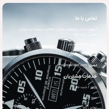
تماس با ما
آد
رس:
خیابان ولیعصر، خیابان فاطمی، نرسیده به میدان
فاطمی، پلاک 53
تلفن:
88394028-021
تلفن:
82805015-021
ایمیل:
info@saatalef.com
خدمات مشتریان
ورود / ثبت نام
سبد خرید
تماس باما