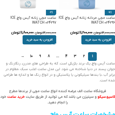
-2%
-7%
ساعت مچی مردانه زنانه آیس واچ ICE
ساعت مچی زنانه آیس واچ ICE
WATCH 024297
WATCH 024296
11,200,000
تومان
11,800,000
تومان
12,000,000
تومان
12,000,000
تومان
افزودن به سبد خرید
افزودن به سبد خرید
→
10
9
8
…
4
3
2
1
ساعت آیس واچ یک برند بلژیکی است. که به طراحی های مدرن، رنگارنگ و
جوان پسند در دنیا شناخته می شود. این مدل ساعت اغلب سبک ،مقاوم در
برابر آب ،با بندها سیلیکونی یا پلاستیکی و در انواع رنگ ها و اندازه ها طراحی
شده است.
فروشگاه ساعت الف عرضه کننده انواع ساعت مچی از برندها مطرح
کاسیو
،
سیکو
و سیتیزن می باشد که می توانید از طریق سایت
خرید ساعت
خود
را انجام دهید.
مشخصات ساعت آیس واچ