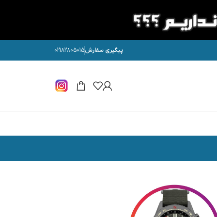
پیگیری سفارش
02182805015