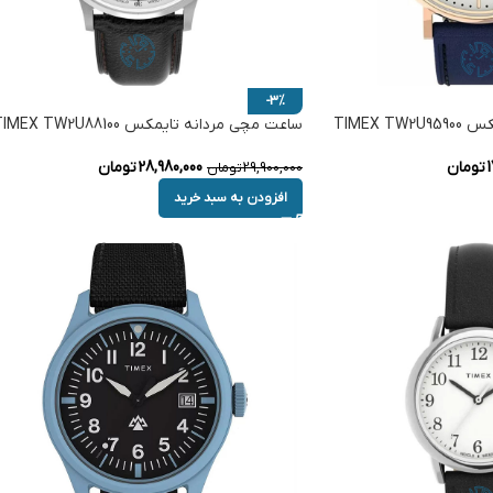
-3%
TIMEX 
ساعت مچی مردانه تایمکس TIMEX TW2U88100
1
تومان
28,980,000
تومان
29,900,000
تومان
افزودن به سبد خرید