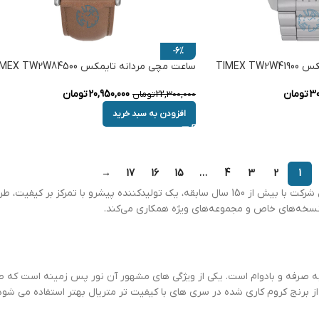
-6%
TIMEX 
ساعت مچی مردانه تایمکس TIMEX TW2W84500
30
تومان
20,950,000
تومان
22,300,000
تومان
افزودن به سبد خرید
→
17
16
15
…
4
3
2
1
تایمکس یکی از معروف‌ترین و محبوب‌ترین برندهای ساعت در جهان است. این شرکت با بیش از 150 سال سابقه، 
نسخه‌های خاص و مجموعه‌های ویژه همکاری می‌کند.
صرفه و بادوام است. یکی از ویژگی های مشهور آن نور پس زمینه است که صفح
 برنج کروم کاری شده در سری های با کیفیت تر متریال بهتر استفاده می شود.