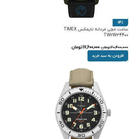
-14%
ساعت مچی مردانه تایمکس TIMEX
TW2W34400
17,600,000
تومان
20,400,000
تومان
افزودن به سبد خرید