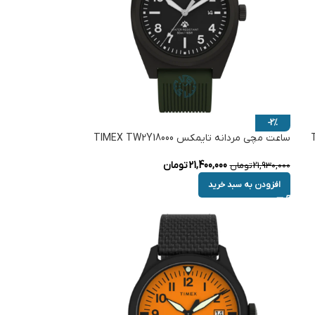
-2%
ساعت مچی مردانه تایمکس TIMEX TW2Y18000
21,400,000
تومان
21,930,000
تومان
افزودن به سبد خرید