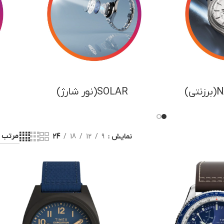
تیتانیوم
نمایش
9
12
18
24