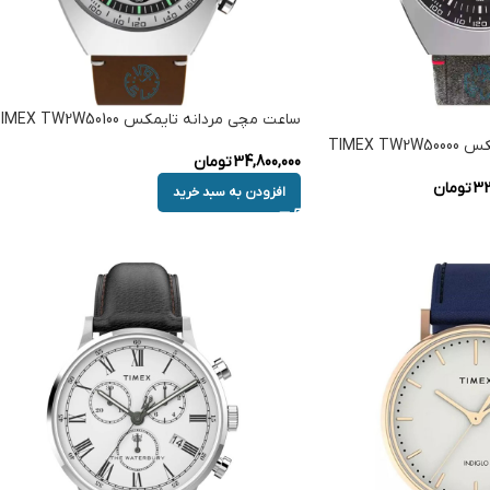
ساعت مچی مردانه تایمکس TIMEX TW2W50100
TIMEX 
34,800,000
تومان
32
تومان
افزودن به سبد خرید