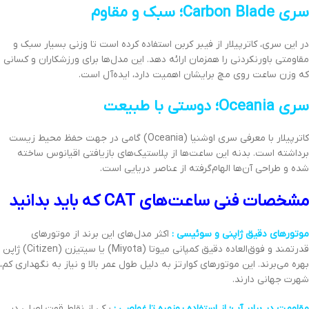
سری Carbon Blade؛ سبک و مقاوم
در این سری، کاترپیلار از فیبر کربن استفاده کرده است تا وزنی بسیار سبک و
مقاومتی باورنکردنی را همزمان ارائه دهد. این مدل‌ها برای ورزشکاران و کسانی
که وزن ساعت روی مچ برایشان اهمیت دارد، ایده‌آل است.
سری Oceania؛ دوستی با طبیعت
کاترپیلار با معرفی سری اوشنیا (Oceania) گامی در جهت حفظ محیط زیست
برداشته است. بدنه این ساعت‌ها از پلاستیک‌های بازیافتی اقیانوس ساخته
شده و طراحی آن‌ها الهام‌گرفته از عناصر دریایی است.
مشخصات فنی ساعت‌های CAT که باید بدانید
موتورهای دقیق ژاپنی و سوئیسی :
اکثر مدل‌های این برند از موتورهای
قدرتمند و فوق‌العاده دقیق کمپانی میوتا (Miyota) یا سیتیزن (Citizen) ژاپن
بهره می‌برند. این موتورهای کوارتز به دلیل طول عمر بالا و نیاز به نگهداری کم،
شهرت جهانی دارند.
مقاومت در برابر آب؛ از استفاده روزمره تا غواصی :
یکی از نقاط قوت اصلی در