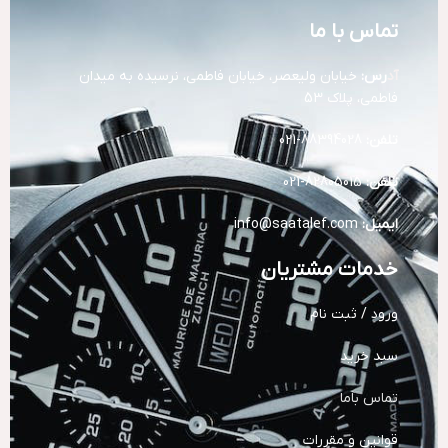
تماس با ما
آد
رس:
خیابان ولیعصر، خیابان فاطمی، نرسیده به میدان
فاطمی، پلاک 53
تلفن:
88394028-021
تلفن:
82805015-021
ایمیل:
info@saatalef.com
خدمات مشتریان
ورود / ثبت نام
سبد خرید
تماس باما
قوانین و مقررات