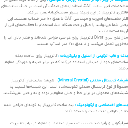
مشخصات فنی ساعت CAT، استانداردهای ضدآب آن است. بر خلاف ساعت‌های
فانتزی، کاترپیلار در این زمینه بسیار سخت‌گیرانه عمل می‌کند:
اکثر ساعت‌های اسپرت و مهندسی CAT تا عمق ۱۰۰ متر ضدآب هستند. این
یعنی شما می‌توانید با خیال راحت هنگام شنا، استحمام یا فعالیت‌های آبی از
آن‌ها استفاده کنید.
مدل‌های سری Diver کاترپیلار برای غواصی طراحی شده‌اند و فشار بالای آب را
به‌خوبی تحمل می‌کنند و تا عمق 2۰۰ متر ضدآب هستند.
بدنه و قاب؛ ترکیبی از استیل و پلی‌کربنات :
کاترپیلار برای ساخت بدنه
ساعت‌های خود از متریالی استفاده می‌کند که در برابر ضربه و خوردگی مقاوم
باشند.
شیشه کریستال معدنی (Mineral Crystal) :
شیشه ساعت‌های کاترپیلار
معمولاً از نوع کریستال معدنی تقویت‌شده است. این شیشه‌ها نسبت به
شیشه‌های معمولی در برابر خط و خش مقاوم‌تر بوده و به راحتی نمی‌شکنند.
بندهای اختصاصی و ارگونومیک :
بند ساعت کاترپیلار به گونه‌ای طراحی شده
که در طولانی‌مدت دست را خسته نکند:
سیلیکونی و رابر:
ضد حساسیت، بسیار منعطف و مقاوم در برابر تغییرات