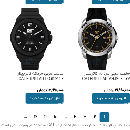
ساعت مچی مردانه کاترپیلار
ساعت مچی مردانه کاترپیلار
CATERPILLAR LO.111.21.112
CATERPILLAR AH.141.21.127
21,990,000
تومان
13,990,000
تومان
افزودن به سبد خرید
افزودن به سبد خرید
→
12
11
10
…
4
3
2
1
برند کاترپیلار که در تمام دنیا با نام اختصاری CAT شناخته می‌شود، نامی است