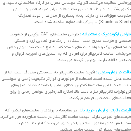
پرچالش فعالیت می‌کنند. اگر یک مهندس عمران در کارگاه ساختمانی باشید، یا
یک ورزشکار در دل طبیعت، این ساعت‌ها در برابر ضربه، فشار و سایش
مقاومت فوق‌العاده‌ای دارند. بدنه بسیاری از مدل‌ها از فولاد ضدزنگ
(Stainless Steel) یا پلی‌کربنات مقاوم ساخته شده است.
طراحی ارگونومیک و مقتدرانه :
طراحی ساعت‌های CAT ترکیبی از خشونت
صنعتی و ظرافت مدرن است. استفاده از رنگ‌های نمادین زرد و مشکی،
صفحه‌های بزرگ و خوانا و بندهای مستحکم، به مچ دست شما ابهتی خاص
می‌بخشد. ساعت کاترپیلار برای افرادی که به استایل‌های اسپرت، کژوال و
صنعتی علاقه دارند، بهترین گزینه می باشد.
دقت در زمان‌سنجی :
اگرچه ساعت کاترپیلار به سرسختی معروف است، اما از
دقت غافل نشده است. استفاده از موتورهای کوارتز باکیفیت ژاپنی یا سوئیسی
باعث شده تا این ساعت‌ها کمترین خطای زمانی را داشته باشند. مدل‌های
کرونوگراف کاترپیلار نیز با دقت بالا، امکان اندازه‌گیری فواصل زمانی را برای
فعالیت‌های تخصصی فراهم می‌کنند.
قیمت رقابتی و ارزش خرید بالا :
در مقایسه با برندهای ساعت‌های لوکس که
قیمت‌های نجومی دارند، قیمت ساعت کاترپیلار در دسته میان‌رده قرار می‌گیرد.
شما با هزینه‌ای معقول، ساعتی را خریداری می‌کنید که از نظر دوام با
ساعت‌های بسیار گران‌قیمت رقابت می‌کند.