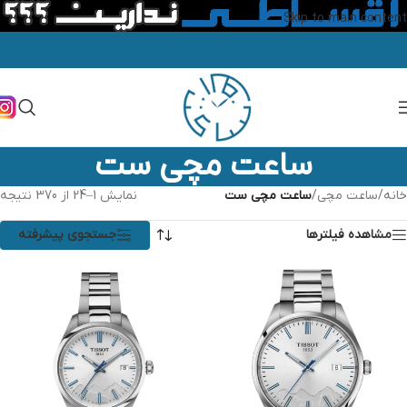
Skip to main content
ساعت مچی ست
خانه
/
ساعت مچی
/
ساعت مچی ست
نمایش 1–24 از 370 نتیجه
مشاهده فیلترها
جستجوی پیشرفته