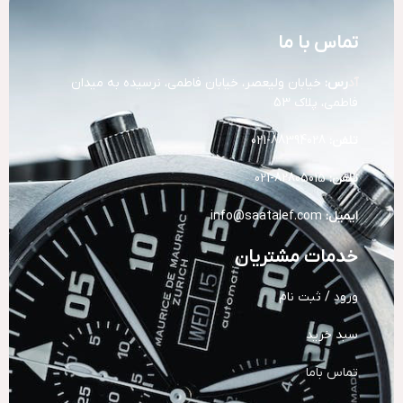
تماس با ما
آد
رس:
خیابان ولیعصر، خیابان فاطمی، نرسیده به میدان
فاطمی، پلاک 53
تلفن:
88394028-021
تلفن:
82805015-021
ایمیل:
info@saatalef.com
خدمات مشتریان
ورود / ثبت نام
سبد خرید
تماس باما