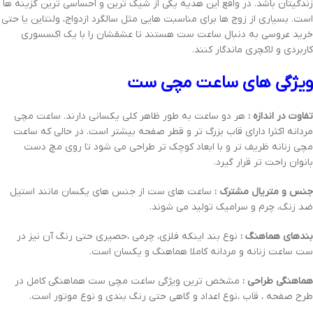
زندگیتان باشد. در واقع این هدیه یکی از شیک ترین و احساسی ترین گزینه ها
است. بسیاری از زوج ها برای مناسبت هایی مثل سالگرد ازدواج، ولنتاین یا حتی
خرید عروسی به دنبال ساعت ست هستند تا عشقشان را با یک اکسسوری
کاربردی و لاکچری ماندگار کنند.
ویژگی های ساعت مچی ست
تفاوت در اندازه :
هر دو ساعت به طور ظاهر کلی یکسانی دارند. ساعت مچی
مردانه اکثرا دارای قاب بزرگ تر و قطر صفحه بیشتر است. در حالی که ساعت
مچی زنانه ظریف تر و با ابعاد کوچک تر طراحی می شود تا روی مچ دست
بانوان راحت تر قرار گیرد.
جنس و متریال مشترک :
ساعت های ست از جنس های یکسان مانند استیل
ضد زنگ، چرم و سرامیک تولید می شوند.
بندهای هماهنگ :
نوع بند اینکه فلزی، چرمی ،حصیری حتی رنگ آن نیز در
ست ساعت زنانه و مردانه کاملا هماهنگ و یکسان است.
هماهنگی طراحی :
مشخص ترین ویژگی ساعت مچی ست هماهنگی کامل در
طرح صفحه ، قاب ،نوع اعداد و گاهی حتی رنگ بندی و نوع موتور است.