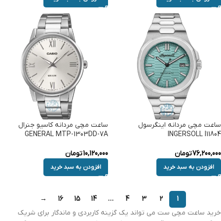
ساعت مچی مردانه اینگرسول
ساعت مچی مردانه کاسیو جنرال
GENERAL MTP-1303DD-7A
INGERSOLL I11804
76,200,000
تومان
10,120,000
تومان
افزودن به سبد خرید
افزودن به سبد خرید
→
16
15
14
…
4
3
2
1
خرید ساعت مچی ست می تواند یک گزینه کاربردی و ماندگار برای شریک