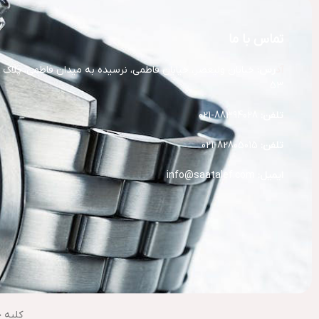
تماس با ما
آد
رس:
خیابان ولیعصر، خیابان فاطمی، نرسیده به میدان فاطمی، پلاک
53
تلفن:
88394028-021
تلفن:
82805015-021
ایمیل:
info@saatalef.com
کلیه 