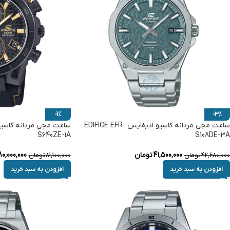
-1%
-3%
ساعت مچی مردانه کاسیو ادیفایس EDIFICE EFR-
S640ZE-1A
S108DE-3A
41,500,000
تومان
80,000,000
42,680,000
تومان
81,100,000
تومان
افزودن به سبد خرید
افزودن به سبد خرید