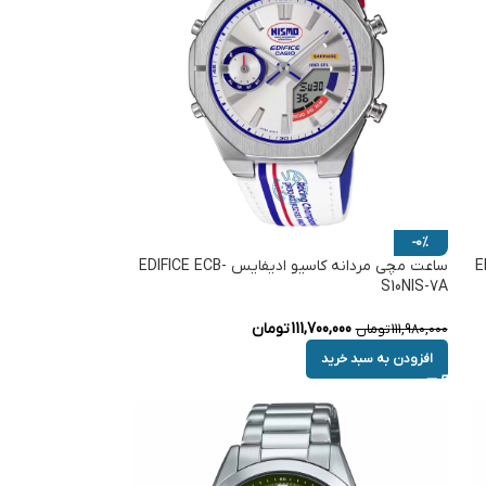
-0%
EDIF-
ساعت مچی مردانه کاسیو ادیفایس EDIFICE ECB-
S10NIS-7A
111,700,000
تومان
111,980,000
تومان
افزودن به سبد خرید