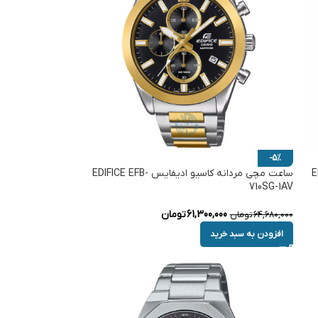
-5%
EDI-
ساعت مچی مردانه کاسیو ادیفایس EDIFICE EFB-
710SG-1AV
61,300,000
تومان
64,680,000
تومان
افزودن به سبد خرید