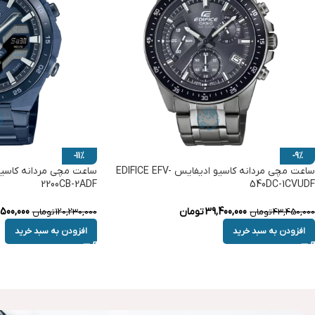
-11%
-9%
ساعت مچی مردانه کاسیو ادیفایس EDIFICE EFV-
2200CB-2ADF
540DC-1CVUDF
39,400,000
تومان
,500,000
43,450,000
تومان
120,230,000
تومان
افزودن به سبد خرید
افزودن به سبد خرید