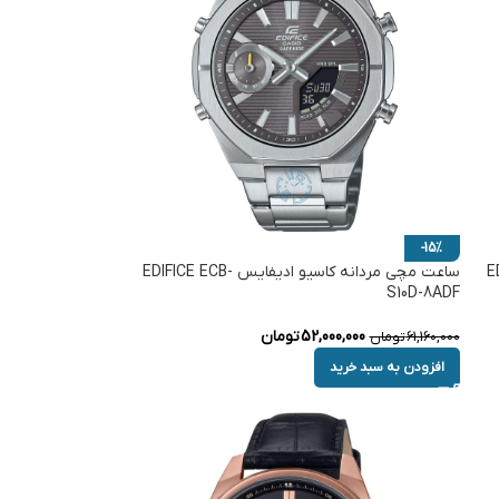
-15%
EDIF-
ساعت مچی مردانه کاسیو ادیفایس EDIFICE ECB-
S10D-8ADF
52,000,000
تومان
61,160,000
تومان
افزودن به سبد خرید