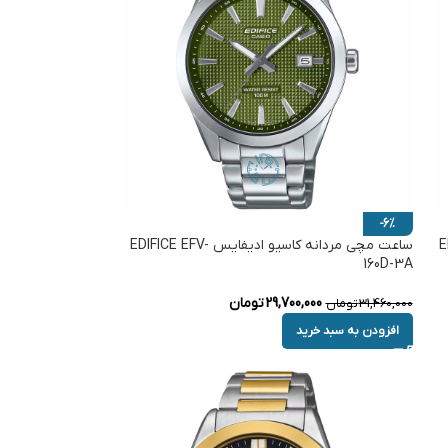
-6%
EDI-
ساعت مچی مردانه کاسیو ادیفایس EDIFICE EFV-
160D-3A
29,700,000
تومان
31,460,000
تومان
افزودن به سبد خرید