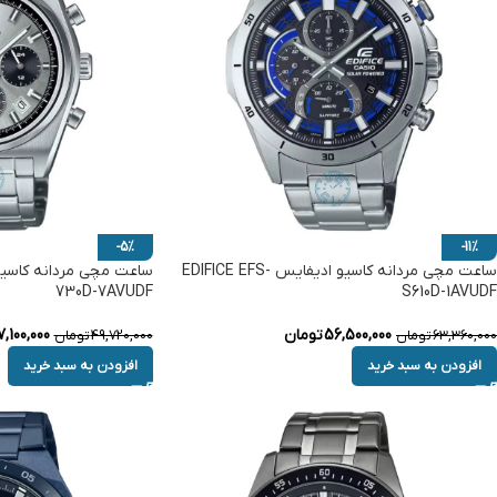
-5%
-11%
ساعت مچی مردانه کاسیو ادیفایس EDIFICE EFS-
730D-7AVUDF
S610D-1AVUDF
56,500,000
تومان
,100,000
63,360,000
تومان
49,720,000
تومان
افزودن به سبد خرید
افزودن به سبد خرید