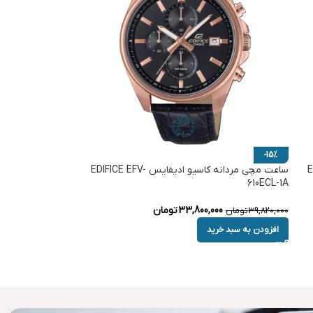
-15%
EDI-
ساعت مچی مردانه کاسیو ادیفایس EDIFICE EFV-
610ECL-1A
33,800,000
تومان
39,820,000
تومان
افزودن به سبد خرید