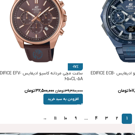
-17%
ساعت مچی مردانه کاسیو ادیفایس EDIFICE ECB-
ساعت مچی مردانه کاسیو ادیفایس FICE EFV
650CL-5A
107
تومان
32,500,000
تومان
39,380,000
تومان
افزودن به سبد خرید
→
11
10
9
…
4
3
2
1