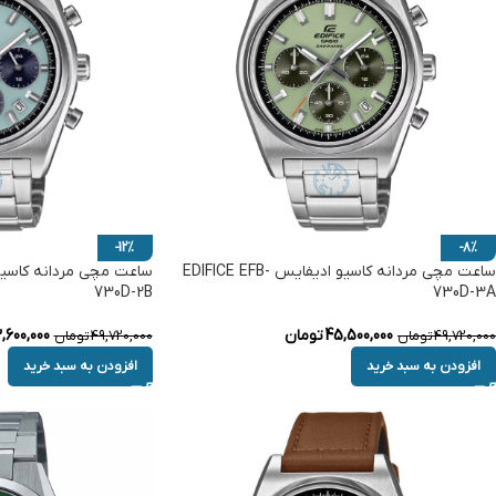
-12%
-8%
ساعت مچی مردانه کاسیو ادیفایس EDIFICE EFB-
730D-2B
730D-3A
45,500,000
تومان
,600,000
49,720,000
تومان
49,720,000
تومان
افزودن به سبد خرید
افزودن به سبد خرید