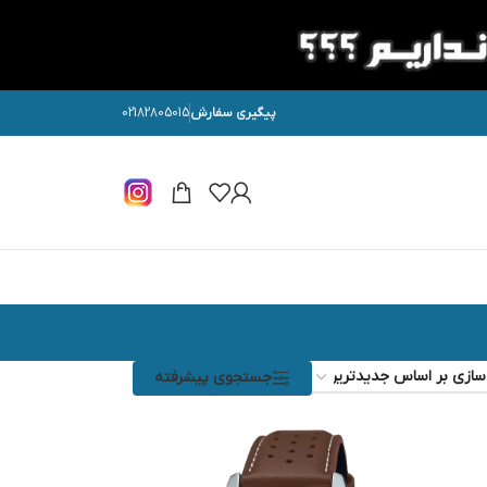
پیگیری سفارش
02182805015
جستجوی پیشرفته