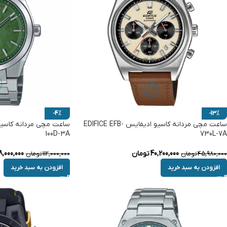
-4%
-13%
ساعت مچی مردانه کاسیو ادیفایس EDIFICE EFB-
100D-3A
730L-7A
40,200,000
تومان
8,000,000
45,980,000
تومان
112,000,000
تومان
افزودن به سبد خرید
افزودن به سبد خرید