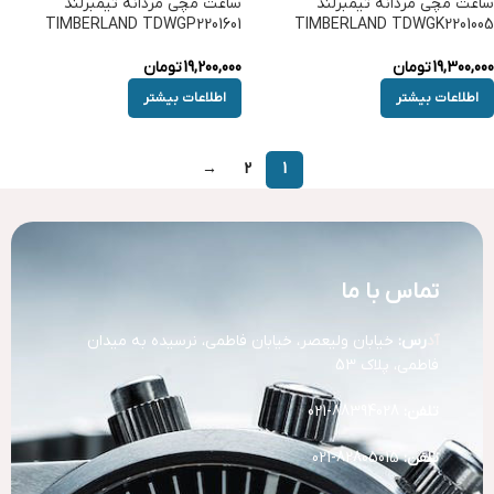
ساعت مچی مردانه تیمبرلند
ساعت مچی مردانه تیمبرلند
TIMBERLAND TDWGP2201601
TIMBERLAND TDWGK2201005
19,300,000
تومان
19,200,000
تومان
اطلاعات بیشتر
اطلاعات بیشتر
→
2
1
تماس با ما
آد
رس:
خیابان ولیعصر، خیابان فاطمی، نرسیده به میدان
فاطمی، پلاک 53
تلفن:
88394028-021
تلفن:
82805015-021