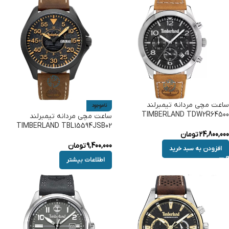
ساعت مچی مردانه تیمبرلند
ناموجود
TIMBERLAND TDW2R64500
ساعت مچی مردانه تیمبرلند
TIMBERLAND TBL15594JSB02
24,800,000
تومان
9,400,000
تومان
افزودن به سبد خرید
اطلاعات بیشتر