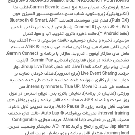
GPS ،GLONASS ،Galileo، MULTI-FREQUENCY POSITIONING، ارتفاع
سنج بارومتریک، ضربان سنج مچ دست Garmin Elevate، قطب نما
(الکترونیکی)، ژیروسکوپ، شتاب سنج،دماسنج،سنسور اکسیژن خون
(Puls OX)، اعلام های هوشمند، اتصالات: Bluetooth ® Smart, ANT
® + , Wifi، تقویم، Connect IQ، پاسخ متن / رد تماس تلفنی با متن
(فقط Android ™)، حالت ذخیره باتری، تقویم، آب و هوا، کنترل
موسیقی، ذخیره و پخش موسیقی، حافظه موسیقی تا ۲۰۰۰ آهنگ، پیدا
کردن تلفن همراه من، پیدا کردن ساعت من، ریموت ® VIRB، سیستم
عامل های سازگار آیفون ، اندروید، سازگار با برنامه ی Garmin Connect،
تشخیص حادثه در طول فعالیتهای انتخابی، Garmin Pay، قابلیت
ارسال پیام برای کمک، LiveTrack، گام شمار، Group LiveTrack، نوار
حرکت، Live Event Sharing (برای اندروید)، هدف خودکار، نظارت بر
خواب، نمایش کالری سوزانده شده، محاسبه طبقات طی شده، محاسبه
مسافت طی شده، intensity minutes، True UP، Move IQ، سن
ورزشی (نمایش در برنامه)، نمایش باتری بدن، میزان استرس در طول
روز، سرعت و فاصله GPS، صفحات داده قابل برنامه ریزی، پروفایل های
فعالیت قابل برنامه ریزی، ® Auto Pause، برنامه تمرینی قابل دانلود،
Interval training، تمرینات پیشرفته، ® Auto Lap، حالت های مختلف
مصرف باتری در فعالیت، Manual Lap، حریف مجازی، Configurable
lap alerts، سازگاری ارتفاع و گرما، VO۲ max، نمایشگر وضعیت تمرین،
training load، هشدار قابل برنامه ریزی، نمایش مزیت اصلی