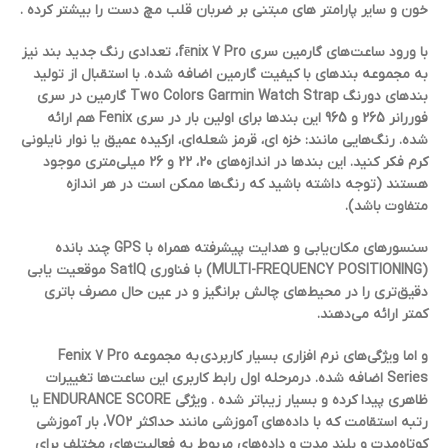
خون و سایر پارامتر های مبتنی بر ضربان قلب مچ دست را بیشتر کرده .
با ورود ساعت‌های گارمین سری fēnix 7 Pro، تعدادی رنگ جدید بند نیز
به مجموعه بندهای با کیفیت گارمین اضافه شده. با استقبال از تولید
بندهای دورنگ Two Colors Garmin Watch Strap گارمین در سری
فوررانر 265 و 965 این بندها برای اولین بار در سری Fenix هم ارائه
شده. رنگ‌هایی مانند: خزه ای، قرمز شعله‌ای، ارکیده عمیق یا نوار نایلونی
کرم فکر کنید. این بندها در اندازه‌های 20، 22 و 26 میلی‌متری موجود
هستند (توجه داشته باشید که رنگ‌ها ممکن است در هر اندازه
متفاوت باشد).
سنسورهای مکان‌یابی و هدایت پیشرفته همراه با GPS چند بانده
(MULTI-FREQUENCY POSITIONING) با فناوری SatIQ موقعیت یابی
دقیق‌تری را در محیط‌های چالش برانگیز و در عین حال مصرف باتری
کمتر ارائه می‌دهند.
و اما ویژگی‌های نرم افزاری بسیار کاربردی به مجموعه Fenix 7 Pro
Series اضافه شده. درمرحله اول رابط کاربری این ساعت‌ها تغییرات
ظاهری پیدا کرده و بسیار زیباتر شده . ویژگی ENDURANCE SCORE یا
رتبه استقامت که با داده‌های آموزشی مانند حداکثر VO2، بار آموزشی
کوتاه‌مدت و بلند مدت و داده‌های مربوط به فعالیت‌های مختلف برای