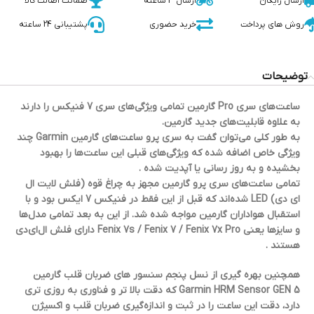
ارسال رایگان
ارسال 3 ساعته
ضمانت اصالت کالا
روش های پرداخت
خرید حضوری
پشتیبانی 24 ساعته
توضیحات
ساعت‌های سری Pro گارمین تمامی ویژگی‌های سری 7 فنیکس را دارند
به علاوه قابلیت‌های جدید گارمین.
به طور کلی می‌توان گفت به سری پرو ساعت‌های گارمین Garmin چند
ویژگی خاص اضافه شده که ویژگی‌های قبلی این ساعت‌ها را بهبود
بخشیده و به روز رسانی یا آپدیت شده .
تمامی ساعت‌های سری پرو گارمین مجهز به چراغ قوه (فلش لایت ال
ای دی) LED شده‌اند که قبل از این فقط در فنیکس 7 ایکس بود و با
استقبال هواداران گارمین مواجه شده شد. از این به بعد تمامی مدل‌ها
و سایزها یعنی Fenix 7s / Fenix 7 / Fenix 7x Pro دارای فلش ال‌ای‌دی
هستند .
همچنین بهره گیری از نسل پنجم سنسور های ضربان قلب گارمین
Garmin HRM Sensor GEN 5 که دقت بالا تر و فناوری به روزی تری
دارد، دقت این ساعت را در ثبت و اندازه‌گیری ضربان قلب و اکسیژن