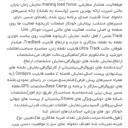
هرفعالیت، هشدار سفارشی، training load focus، نمایش زمان پایان،
مالتی اسپرت، ارائه بهترین مسیر (وابسته به نقشه)، ارائه مسیرهای
دلخواه، صدا، قابلیت صدای برنامه ریزی شده، راهنمای مسیر، دارای
مسیرهای منتخب، پیمایش خودکار صفحات، تاریخچه فعالیت ها روی
صفحه ی اصلی ساعت، فعالیت های مالتی اسپرت خودکار، Live
Track، لمس / قفل دکمه، نمایش تاریخچه فعالیت روی ساعت، ناوبری
نقطه به نقطه، سازگاری با حرارت و ارتفاع، قابلیت TracBack، هشدار
طوفان، حالت Ultra Track، قابلیت نقطه زدن، محاسبه مساحت،اطلاعات
خورشید و ماه،تقویم شکار/ماهیگیری،حالت اطراف من،مشخصات
ارتفاع،نمایش نقشه های توپوگرافی،نمایش مشخصات ارتفاع
آینده،نقشه های توپوگرافی،پشتیبانی از کارتوگرافی،نمایش نقشه های
پیشنهادی پیست اسکی،نمایش فاصله تا مقصد،قابلیت Cimbpro (به
همراه مسیرهای پیش فرض)،فشارسنج،سرعت در راستای عمودی،نقشه
های توپوگرافی،سازگار با برنامه ی Base Camp،مختصات GPS،نقطه
مسیر پیش بینی شده،محاسبه مساحت (از طریق نرم افزار)،مختصات
شبکه های دوتایی،ویژگی های Strava،پشتیبانی از پیست های جهانی
اسکی،پروفایل اکسپدیشن،نمایش اطلاعات تمرینات قدرتی،شمارنده
خودکار دور های ورزشی، استانداردهای استخر شنا
(طول،فاصله،سرعت،شمارش تعداد ضربه ها،کالری ها)،تعیین نوع
ضربه، تمرینات شنا، اهداف دلخواه، نمای سبز با موقعیت دستی پین،