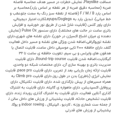
مسافت Playslike، نمایش خطرات در مسیر هدف، محاسبه فاصله
ضربه (محاسبه دقیق ضربه از هر نقطه بر اساس یارد)،محاسبه بر
اساس یارد F / M / B (فاصله از نقطه سبز رنگ به سمت جلو،عقب و
خط میانی)، تبدیل یارد به Layups/Doglegs،کارت امتیاز دیجیتالی،
دارای پاور گلس (قابلیت شارژ شدن از طریق نور خورشید و افزایش
باتری ساعت در حالت های مختلف)، دارای سنسور Pulse Ox (نمایش
دهنده ی میزان اشباع اکسیژن در خون)، دارای نقشه های شهری، دارای
نقشه توپوگرافی، اضافه شدن ویژگی های نقشه و مسیر داخل فعالیت
گلف، دارای حافظه ۲۰۰۰ تایی موسیقی داخل ساعت، قابلیت اتصال یا
هدفون های وایرلس و بی سیم، تقویت حافظه ی ساعت تا ۳۲
گیگابایت، اضافه شدن قابلیت Round-trip course، دارای قابلیت
مدیریت باتری و بهینه سازی آن، دارای مختصات شبکه دو واحدی،
قابلیت ارائه زمان بازیابی بعد از تمرین، دارای قابلیت pace pro، قابلیت
نمایش انرژی (باطری) بدن در طول روز، دارای قابلیت Climb pro به
همراه مسیرهای از پیش بارگذاری شده، دارای قابلیت تکتیکال، دارای
پروفایل اکسپدیشن، دارای ماهواره ی گالیله، دارای قابلیت به اشتراک
گذاری آنلاین فعالیت، دارای قابلیت به اشتراک گذاری رویداد زنده، دارای
قابلیت تشخیص حادثه، قابلیت پشتیبانی از ورزش های داخل سالن ا،
از جمله ست شماری وزنه ، کاردیو ، الپتیکال ، indoor rowing و یوگا،
پشتیبانی از ورزش های قدرتی