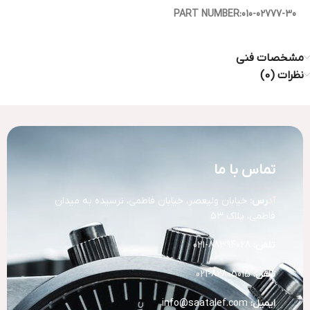
PART NUMBER:010-02777-30
مشخصات فنی
نظرات (0)
تماس با ما
آد
رس:
خیابان ولیعصر، خیابان فاطمی، نرسیده به میدان
فاطمی، پلاک 53
تلفن:
88394028-021
تلفن:
82805015-021
ایمیل:
info@saatalef.com