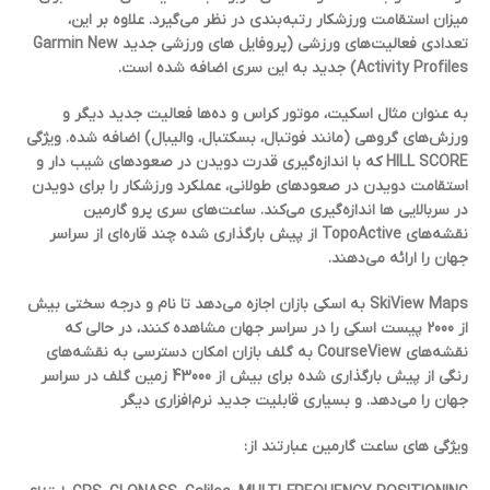
میزان استقامت ورزشکار رتبه‌بندی در نظر می‌گیرد. علاوه بر این،
تعدادی فعالیت‌های ورزشی (پروفایل های ورزشی جدید Garmin New
Activity Profiles) جدید به این سری اضافه شده است.
به عنوان مثال اسکیت، موتور کراس و ده‌ها فعالیت جدید دیگر و
ورزش‌های گروهی (مانند فوتبال، بسکتبال، والیبال) اضافه شده. ویژگی
HILL SCORE که با اندازه‌گیری قدرت دویدن در صعودهای شیب دار و
استقامت دویدن در صعودهای طولانی، عملکرد ورزشکار را برای دویدن
در سربالایی ها اندازه‌گیری می‌کند. ساعت‌های سری پرو گارمین
نقشه‌های TopoActive از پیش بارگذاری شده چند قاره‌ای از سراسر
جهان را ارائه می‌دهند.
SkiView Maps به اسکی بازان اجازه می‌دهد تا نام و درجه سختی بیش
از 2000 پیست اسکی را در سراسر جهان مشاهده کنند، در حالی که
نقشه‌های CourseView به گلف بازان امکان دسترسی به نقشه‌های
رنگی از پیش بارگذاری شده برای بیش از 43000 زمین گلف در سراسر
جهان را می‌دهد. و بسیاری قابلیت جدید نرم‌افزاری دیگر
ویژگی های ساعت گارمین عبارتند از: