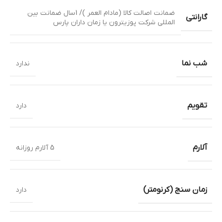
ضمانت اصالت کالا (مادام العمر )/ 1سال ضمانت بین
گارانتی
المللی شرکت پوزیترون یا زمان داران پارس
شب نما
ندارد
تقویم
دارد
آلارم
5 آلارم روزانه
زمان سنج (کرنومتر)
دارد