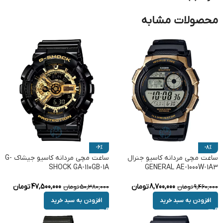
محصولات مشابه
-6%
-8%
ساعت مچی مردانه کاسیو جنرال
ساعت مچی مردانه کاسیو جیشاک G-
SHOCK GA-110GB-1A
GENERAL AE-1000W-1A3
8,700,000
تومان
47,500,000
تومان
9,460,000
تومان
50,380,000
تومان
افزودن به سبد خرید
افزودن به سبد خرید