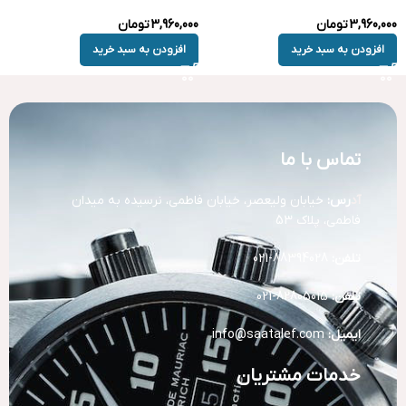
3,960,000
تومان
3,960,000
تومان
افزودن به سبد خرید
افزودن به سبد خرید
تماس با ما
آد
رس:
خیابان ولیعصر، خیابان فاطمی، نرسیده به میدان
فاطمی، پلاک 53
تلفن:
88394028-021
تلفن:
82805015-021
ایمیل:
info@saatalef.com
خدمات مشتریان