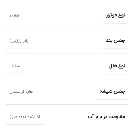
نوع موتور
کوارتز
جنس بند
رابر (رزین)
نوع قفل
سگکی
جنس شیشه
هارد کریستال
مقاومت در برابر آب
20ATM (200 متر)