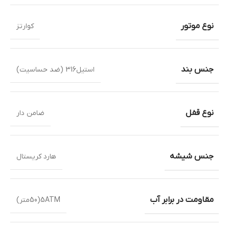
نوع موتور
کوارتز
جنس بند
استیل316 (ضد حساسیت)
نوع قفل
ضامن دار
جنس شیشه
هارد کریستال
مقاومت در برابر آب
5ATM(50متر)