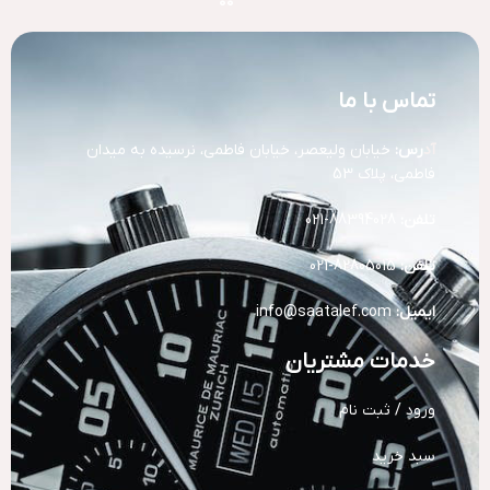
تماس با ما
آد
رس:
خیابان ولیعصر، خیابان فاطمی، نرسیده به میدان
فاطمی، پلاک 53
تلفن:
88394028-021
تلفن:
82805015-021
ایمیل:
info@saatalef.com
خدمات مشتریان
ورود / ثبت نام
سبد خرید