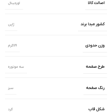
اصالت کالا
اورجینال
کشور مبدا برند
ژاپن
وزن حدودی
119گرم
طرح صفحه
سه موتوره
رنگ صفحه
سبز
شکل قاب
گرد