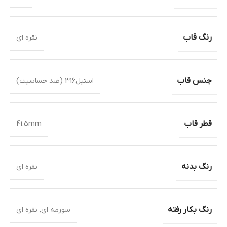
رنگ قاب
نقره ای
جنس قاب
استیل316 (ضد حساسیت)
قطر قاب
41.5mm
رنگ بدنه
نقره ای
رنگ بکار رفته
سورمه ای
,
نقره ای