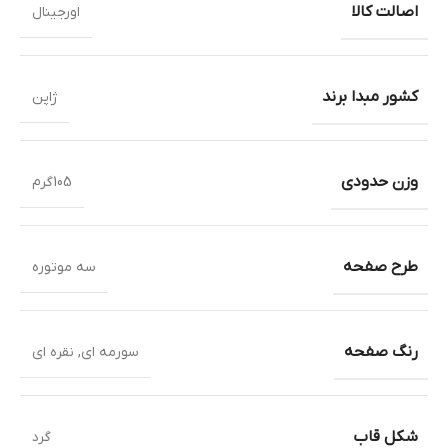
اصالت کالا
اورجینال
کشور مبدا برند
ژاپن
وزن حدودی
105گرم
طرح صفحه
سه موتوره
رنگ صفحه
سورمه ای
,
نقره ای
شکل قاب
گرد