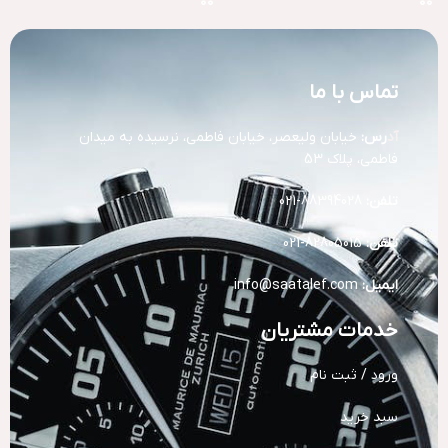
تماس با ما
آد
رس:
خیابان ولیعصر، خیابان فاطمی، نرسیده به میدان
فاطمی، پلاک 53
تلفن:
88394028-021
تلفن:
82805015-021
ایمیل:
info@saatalef.com
خدمات مشتریان
ورود / ثبت نام
سبد خرید