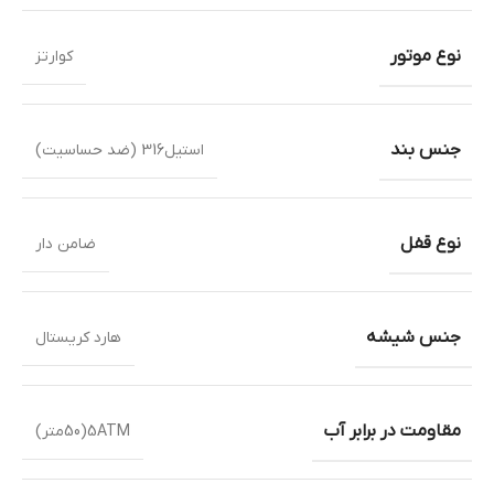
نوع موتور
کوارتز
جنس بند
استیل316 (ضد حساسیت)
نوع قفل
ضامن دار
جنس شیشه
هارد کریستال
مقاومت در برابر آب
5ATM(50متر)