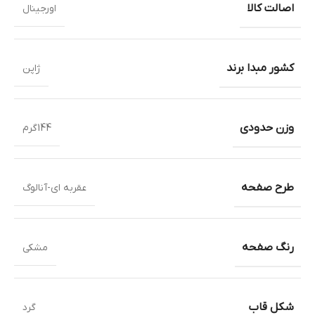
اصالت کالا
اورجینال
کشور مبدا برند
ژاپن
وزن حدودی
144گرم
طرح صفحه
عقربه ای-آنالوگ
رنگ صفحه
مشکی
شکل قاب
گرد