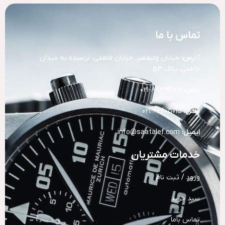
تماس با ما
آد
رس:
خیابان ولیعصر، خیابان فاطمی، نرسیده به میدان
فاطمی، پلاک 53
تلفن:
88394028-021
تلفن:
82805015-021
ایمیل:
info@saatalef.com
خدمات مشتریان
ورود / ثبت نام
سبد خرید
تماس باما