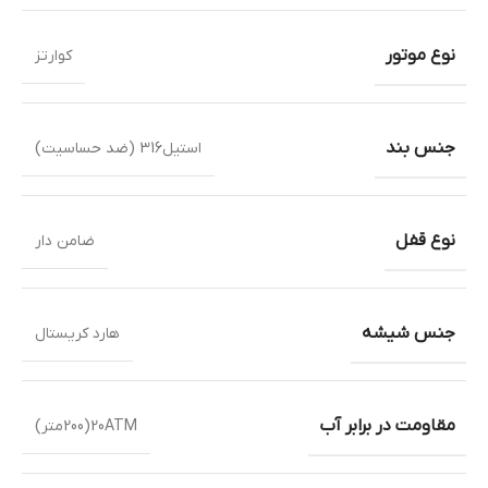
نوع موتور
کوارتز
جنس بند
استیل316 (ضد حساسیت)
نوع قفل
ضامن دار
جنس شیشه
هارد کریستال
مقاومت در برابر آب
20ATM(200متر)