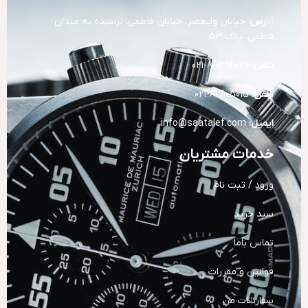
آد
رس:
خیابان ولیعصر، خیابان فاطمی، نرسیده به میدان
فاطمی، پلاک 53
تلفن:
88394028-021
تلفن:
82805015-021
ایمیل:
info@saatalef.com
خدمات مشتریان
ورود / ثبت نام
سبد خرید
تماس باما
قوانین و مقررات
سفارشات من