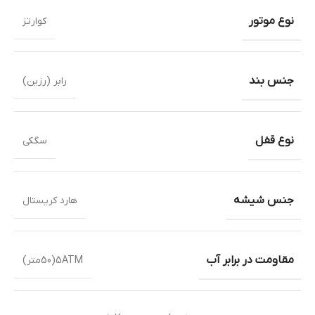
نوع موتور
کوارتز
جنس بند
رابر (رزین)
نوع قفل
سگکی
جنس شیشه
هارد کریستال
مقاومت در برابر آب
5ATM(50متر)