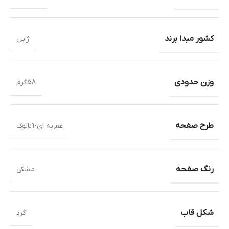
کشور مبدا برند
ژاپن
وزن حدودی
58گرم
طرح صفحه
عقربه ای-آنالوگ
رنگ صفحه
مشکی
شکل قاب
گرد