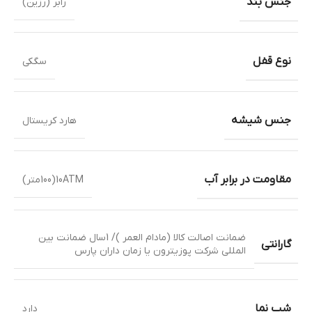
جنس بند
رابر (رزین)
نوع قفل
سگکی
جنس شیشه
هارد کریستال
مقاومت در برابر آب
10ATM(100متر)
ضمانت اصالت کالا (مادام العمر )/ 1سال ضمانت بین
گارانتی
المللی شرکت پوزیترون یا زمان داران پارس
شب نما
دارد