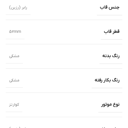
جنس قاب
رابر (رزین)
قطر قاب
52mm
رنگ بدنه
مشکی
رنگ بکار رفته
مشکی
نوع موتور
کوارتز