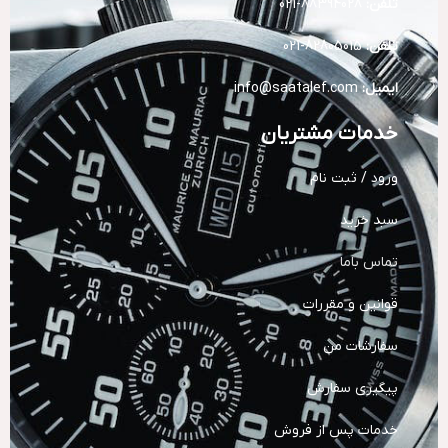
تلفن:
88394028-021
تلفن:
82805015-021
ایمیل:
info@saatalef.com
خدمات مشتریان
ورود / ثبت نام
سبد خرید
تماس باما
قوانین و مقررات
سفارشات من
پیگیری سفارش
خدمات پس از فروش