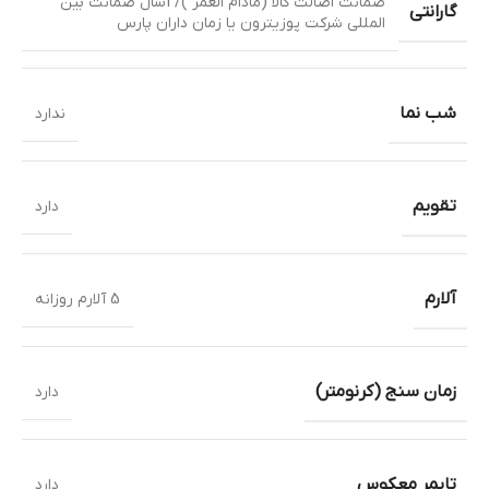
ضمانت اصالت کالا (مادام العمر )/ 1سال ضمانت بین
گارانتی
المللی شرکت پوزیترون یا زمان داران پارس
شب نما
ندارد
تقویم
دارد
آلارم
5 آلارم روزانه
زمان سنج (کرنومتر)
دارد
تایمر معکوس
دارد