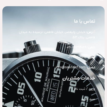
تماس با ما
آد
رس:
خیابان ولیعصر، خیابان فاطمی، نرسیده به میدان
فاطمی، پلاک 53
تلفن:
88394028-021
تلفن:
82805015-021
ایمیل:
info@saatalef.com
خدمات مشتریان
ورود / ثبت نام
سبد خرید