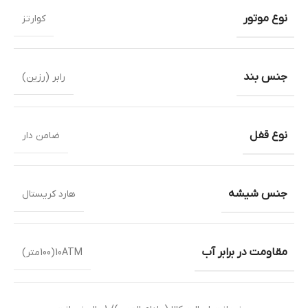
نوع موتور
کوارتز
جنس بند
رابر (رزین)
نوع قفل
ضامن دار
جنس شیشه
هارد کریستال
مقاومت در برابر آب
10ATM(100متر)