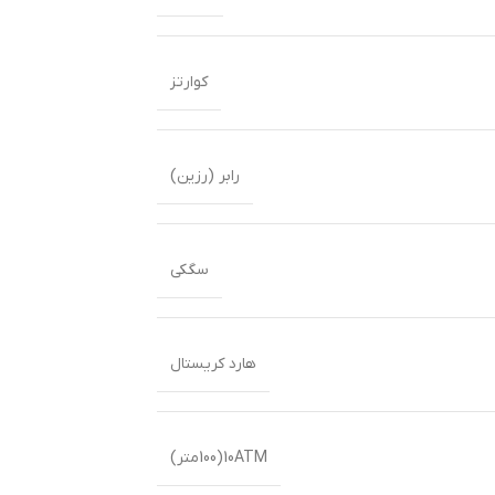
کوارتز
رابر (رزین)
سگکی
هارد کریستال
10ATM(100متر)