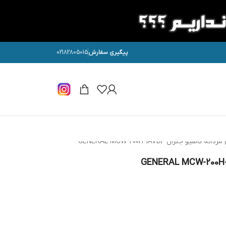
پیگیری سفارش
02182805015
سیو جنرال GENERAL MCW-200H-1AVDF