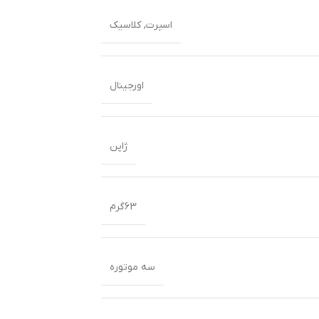
اسپرت
,
کلاسیک
اورجینال
ژاپن
63گرم
سه موتوره