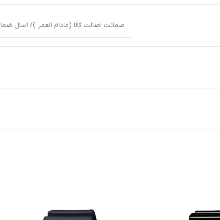
ضمانت اصالت کالا (مادام العمر )/ 1سال ضمانت بین المللی شرکت پوزیترون یا زمان داران پارس