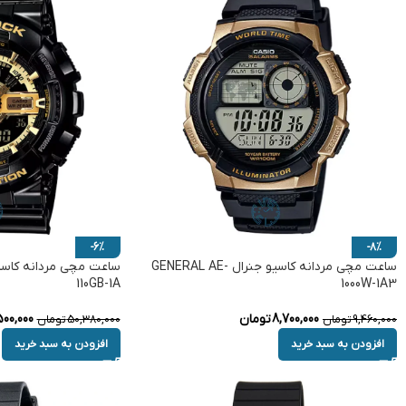
-6%
-8%
ساعت مچی مردانه کاسیو جنرال GENERAL AE-
110GB-1A
1000W-1A3
8,700,000
تومان
00,000
9,460,000
تومان
50,380,000
تومان
افزودن به سبد خرید
افزودن به سبد خرید