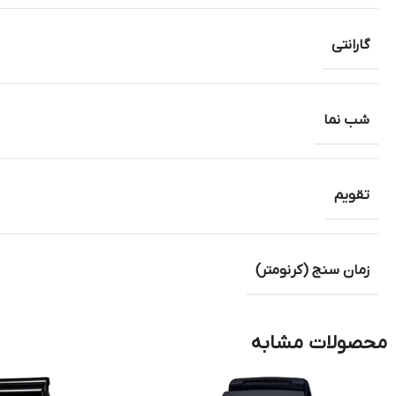
گارانتی
شب نما
تقویم
زمان سنج (کرنومتر)
محصولات مشابه