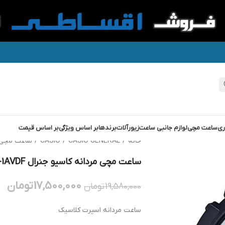
ری
ساعت مچی
لوازم جانبی ساعت
زیورآلات
برندها
بر اساس ویژگی
بر اساس قیمت
خانه
/
CASIO GENERAL
/
CASIO
/
ساعت مچی مردانه کا
ساعت مچی مردانه کاسیو جنرال GENERAL MCW-200H-1AVDF
17,500,000
تومان
19,580,000
تومان
ساعت مردانه اسپرت کلاسیک