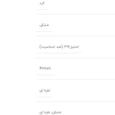
گرد
مشکی
استیل316 (ضد حساسیت)
43mm
نقره ای
مشکی
,
نقره ای