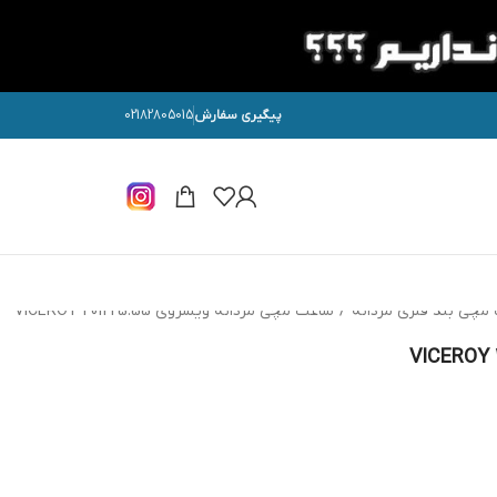
پیگیری سفارش
02182805015
مچی بند فلزی مردانه
/
ساعت مچی مردانه ویسروی VICEROY 401225.55