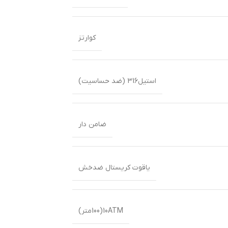
کوارتز
استیل316 (ضد حساسیت)
ضامن دار
یاقوت کریستال ضدخش
10ATM(100متر)