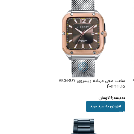
ساعت مچی مردانه ویسروی VICEROY
401323.15
16,000,000
تومان
افزودن به سبد خرید