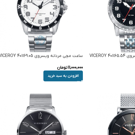
VICEROY
ساعت مچی مردانه ویسروی VICEROY 401169.05
11,000,000
تومان
افزودن به سبد خرید