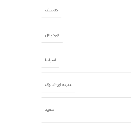
کلاسیک
اورجینال
اسپانیا
عقربه ای-آنالوگ
سفید