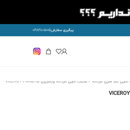
پیگیری سفارش
02182805015
مچی بند فلزی مردانه
/
ساعت مچی مردانه ویسروی VICEROY 401015.85