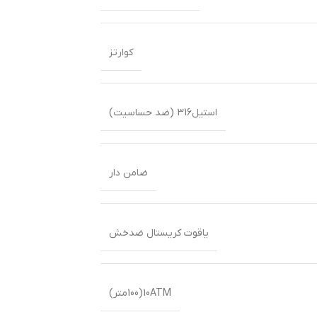
کوارتز
استیل316 (ضد حساسیت)
ضامن دار
یاقوت کریستال ضدخش
10ATM(100متر)