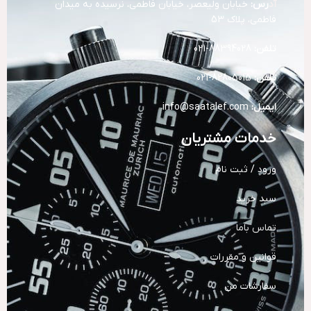
آد
رس:
خیابان ولیعصر، خیابان فاطمی، نرسیده به میدان
فاطمی، پلاک 53
تلفن:
88394028-021
تلفن:
82805015-021
ایمیل:
info@saatalef.com
خدمات مشتریان
ورود / ثبت نام
سبد خرید
تماس باما
قوانین و مقررات
سفارشات من