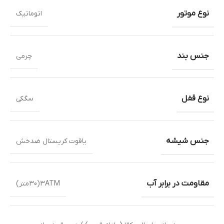
نوع موتور
اتوماتیک
جنس بند
چرمی
نوع قفل
سگکی
جنس شیشه
یاقوت کریستال ضدخش
مقاومت در برابر آب
3ATM(30متر)