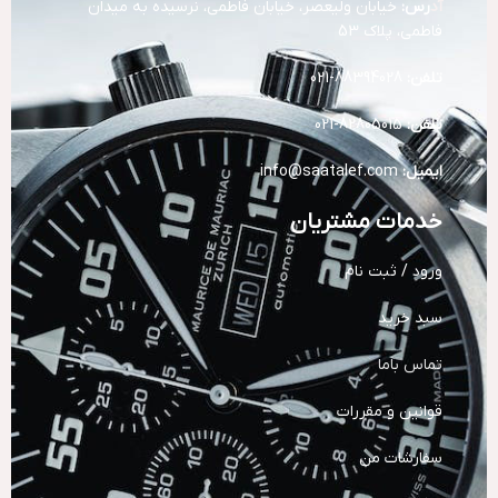
آد
رس:
خیابان ولیعصر، خیابان فاطمی، نرسیده به میدان
فاطمی، پلاک 53
تلفن:
88394028-021
تلفن:
82805015-021
ایمیل:
info@saatalef.com
خدمات مشتریان
ورود / ثبت نام
سبد خرید
تماس باما
قوانین و مقررات
سفارشات من