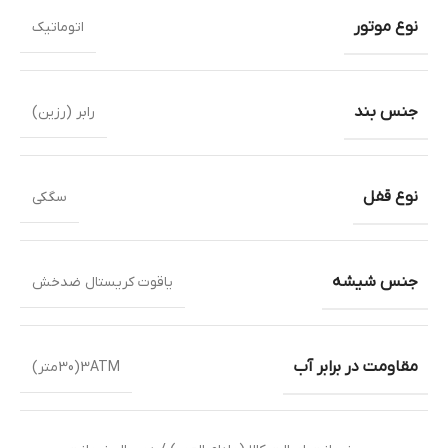
نوع موتور
اتوماتیک
جنس بند
رابر (رزین)
نوع قفل
سگکی
جنس شیشه
یاقوت کریستال ضدخش
مقاومت در برابر آب
3ATM(30متر)