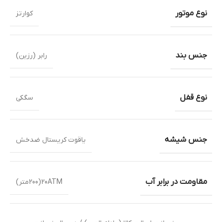
نوع موتور
کوارتز
جنس بند
رابر (رزین)
نوع قفل
سگکی
جنس شیشه
یاقوت کریستال ضدخش
مقاومت در برابر آب
20ATM(200متر)