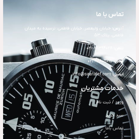
تماس با ما
آد
رس:
خیابان ولیعصر، خیابان فاطمی، نرسیده به میدان
فاطمی، پلاک 53
تلفن:
88394028-021
تلفن:
82805015-021
ایمیل:
info@saatalef.com
خدمات مشتریان
ورود / ثبت نام
سبد خرید
تماس باما