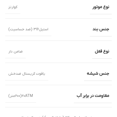
نوع موتور
کوارتز
جنس بند
استیل316 (ضد حساسیت)
نوع قفل
ضامن دار
جنس شیشه
یاقوت کریستال ضدخش
مقاومت در برابر آب
20ATM(200متر)