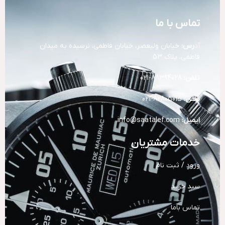
تماس با ما
آد
رس:
خیابان ولیعصر، خیابان فاطمی، نرسیده به میدان
فاطمی، پلاک 53
تلفن:
88394028-021
تلفن:
82805015-021
ایمیل:
info@saatalef.com
خدمات مشتریان
ورود / ثبت نام
سبد خرید
تماس باما