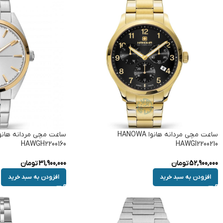
ساعت مچی مردانه هانوا HANOWA
HAWGH2200160
HAWGI2200210
52,900,000
تومان
31,900,000
تومان
افزودن به سبد خرید
افزودن به سبد خرید