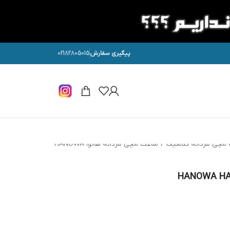
پیگیری سفارش
02182805015
مچی مردانه کلاسیک
/
ساعت مچی مردانه هانوا HANOWA