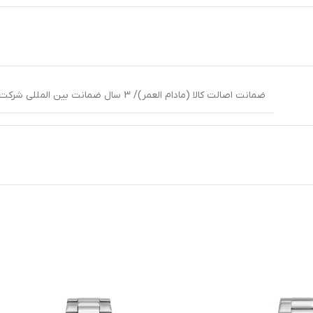
ضمانت اصالت کالا (مادام العمر)/ 3 سال ضمانت بین المللی شرکت جواهر تایم وارد کننده انحصاری برند هانوا در ایران