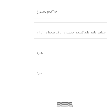
5ATM(50متر)
ندارد
دارد