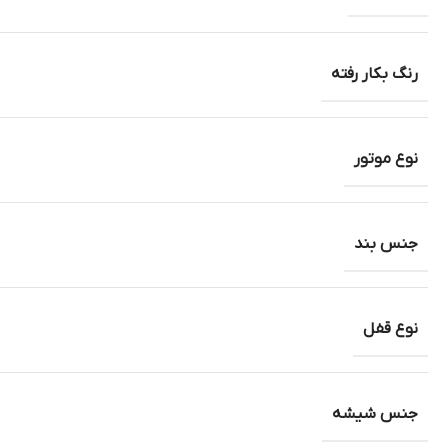
رنگ بکار رفته
نوع موتور
جنس بند
نوع قفل
جنس شیشه