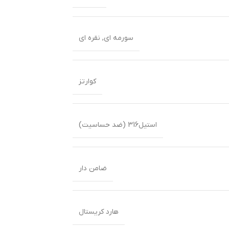
سورمه ای
,
نقره ای
کوارتز
استیل316 (ضد حساسیت)
ضامن دار
هارد کریستال