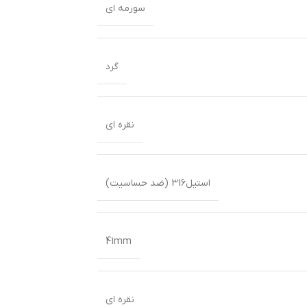
سورمه ای
گرد
نقره ای
استیل316 (ضد حساسیت)
41mm
نقره ای