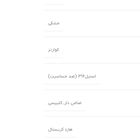
مشکی
کوارتز
استیل316 (ضد حساسیت)
ضامن دار
,
کلیپسی
هارد کریستال