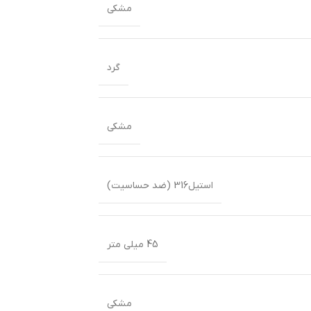
مشکی
گرد
مشکی
استیل316 (ضد حساسیت)
45 میلی متر
مشکی