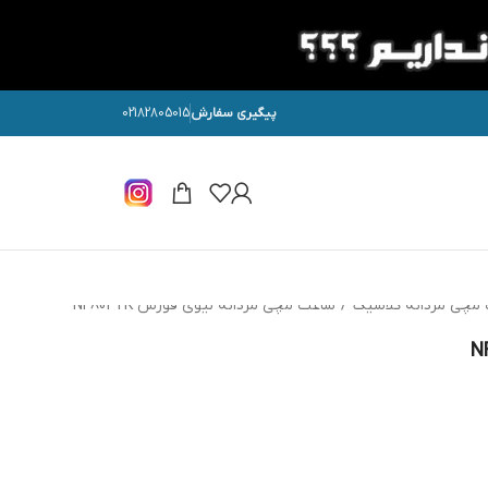
پیگیری سفارش
02182805015
مچی مردانه کلاسیک
/
ساعت مچی مردانه نیوی فورس NF8032K