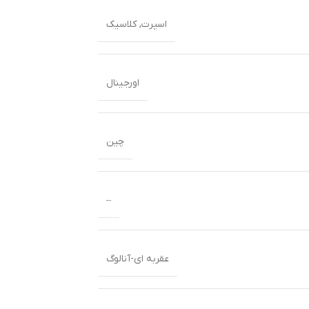
اسپرت
,
کلاسیک
اورجینال
چین
–
عقربه ای-آنالوگ