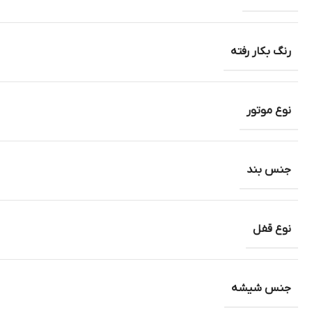
رنگ بکار رفته
نوع موتور
جنس بند
نوع قفل
جنس شیشه