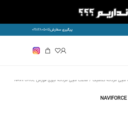
پیگیری سفارش
02182805015
مچی مردانه کلاسیک
/
ساعت مچی مردانه نیوی فورس NAVIFORCE