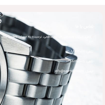
تماس با ما
آد
رس:
خیابان ولیعصر، خیابان فاطمی، نرسیده به میدان فاطمی، پلاک
53
تلفن:
88394028-021
تلفن:
82805015-021
ایمیل:
info@saatalef.com