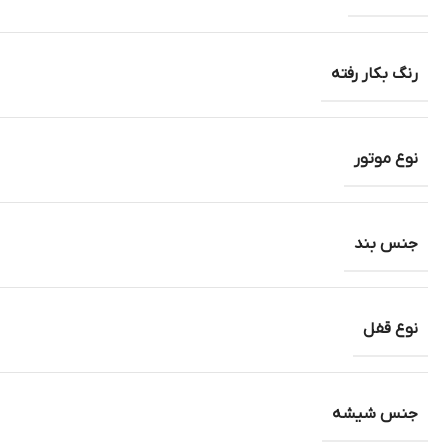
رنگ بکار رفته
نوع موتور
جنس بند
نوع قفل
جنس شیشه