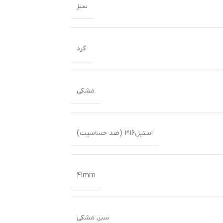
سبز
گرد
مشکی
استیل316 (ضد حساسیت)
41mm
سبز
,
مشکی