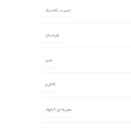
اسپرت
,
کلاسیک
اورجینال
چین
64گرم
عقربه ای-آنالوگ