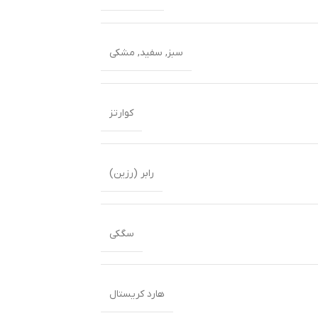
سبز
,
سفید
,
مشکی
کوارتز
رابر (رزین)
سگکی
هارد کریستال