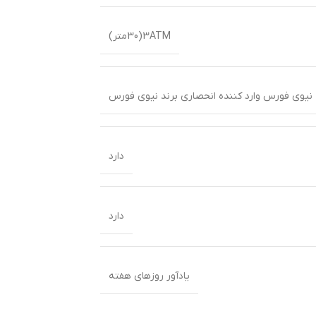
3ATM(30متر)
 نیوی فورس وارد کننده انحصاری برند نیوی فورس
دارد
دارد
یادآور روزهای هفته