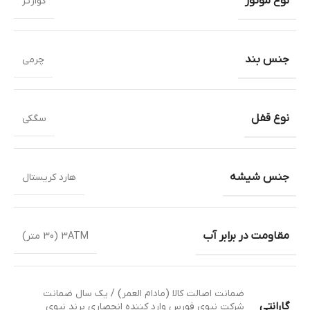
نوع موتور
کوارتز
جنس بند
چرمی
نوع قفل
سگکی
جنس شیشه
هارد کریستال
مقاومت در برابر آب
3ATM (30 متر)
ضمانت اصالت کالا (مادام العمر) / یک سال ضمانت
گارانتی
شرکت نیوی فورس وارد کننده انحصاری برند نیوی