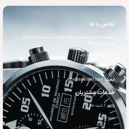
تماس با ما
آد
رس:
خیابان ولیعصر، خیابان فاطمی، نرسیده به میدان
فاطمی، پلاک 53
تلفن:
88394028-021
تلفن:
82805015-021
ایمیل:
info@saatalef.com
خدمات مشتریان
ورود / ثبت نام
سبد خرید