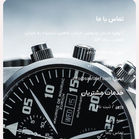
تماس با ما
آد
رس:
خیابان ولیعصر، خیابان فاطمی، نرسیده به میدان
فاطمی، پلاک 53
تلفن:
88394028-021
تلفن:
82805015-021
ایمیل:
info@saatalef.com
خدمات مشتریان
ورود / ثبت نام
سبد خرید
تماس باما