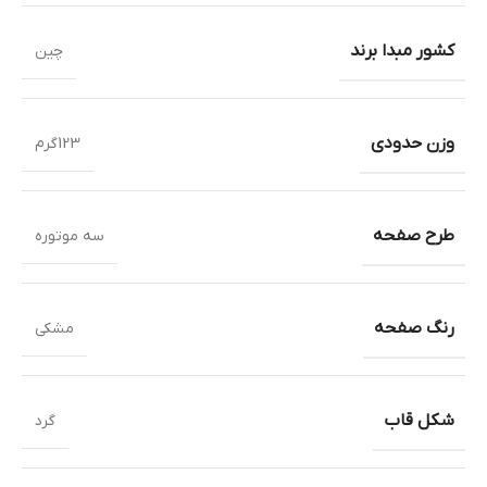
کشور مبدا برند
چین
وزن حدودی
123گرم
طرح صفحه
سه موتوره
رنگ صفحه
مشکی
شکل قاب
گرد