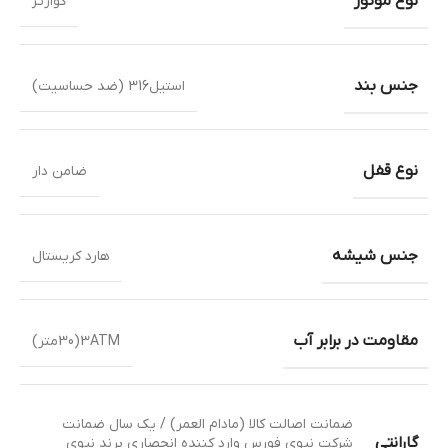
نوع موتور
کوارتز
جنس بند
استیل316 (ضد حساسیت)
نوع قفل
ضامن دار
جنس شیشه
هارد کریستال
مقاومت در برابر آب
3ATM(30متر)
ضمانت اصالت کالا (مادام العمر) / یک سال ضمانت
گارانتی
شرکت نیوی فورس وارد کننده انحصاری برند نیوی