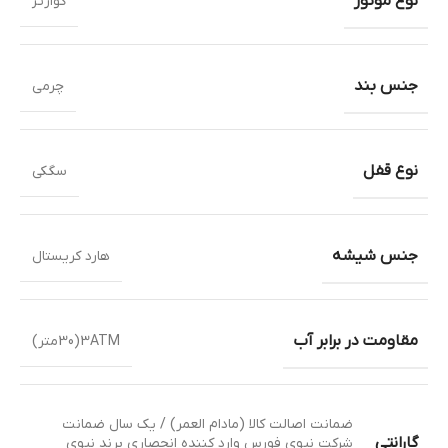
نوع موتور
کوارتز
جنس بند
چرمی
نوع قفل
سگکی
جنس شیشه
هارد کریستال
مقاومت در برابر آب
3ATM(30متر)
ضمانت اصالت کالا (مادام العمر) / یک سال ضمانت
گارانتی
شرکت نیوی فورس وارد کننده انحصاری برند نیوی