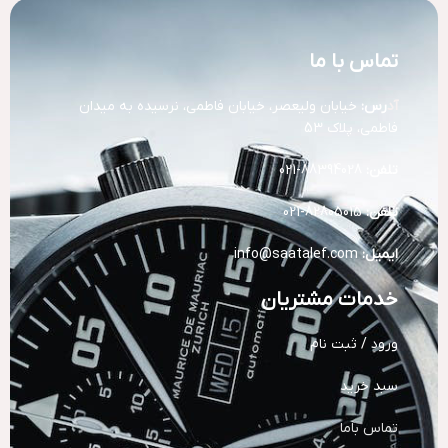
تماس با ما
آد
رس:
خیابان ولیعصر، خیابان فاطمی، نرسیده به میدان
فاطمی، پلاک 53
تلفن:
88394028-021
تلفن:
82805015-021
ایمیل:
info@saatalef.com
خدمات مشتریان
ورود / ثبت نام
سبد خرید
تماس باما