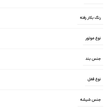
رنگ بکار رفته
نوع موتور
جنس بند
نوع قفل
جنس شیشه