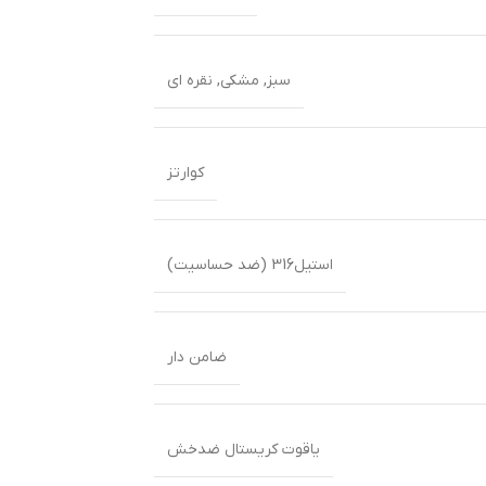
سبز
,
مشکی
,
نقره ای
کوارتز
استیل316 (ضد حساسیت)
ضامن دار
یاقوت کریستال ضدخش