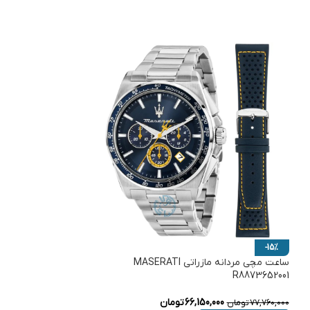
-15%
ساعت مچی مردانه مازراتی MASERATI
R8873652001
66,150,000
تومان
77,760,000
تومان