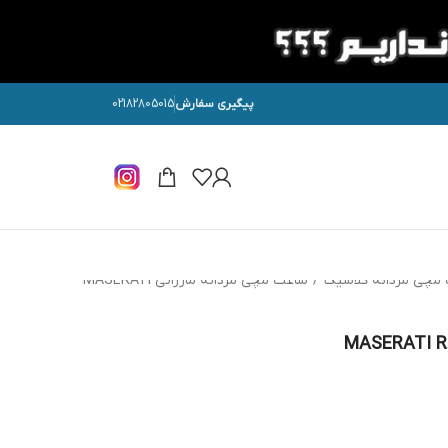
پیگیری سفارش
02182805015
مچی مردانه کلاسیک
/
ساعت مچی مردانه مازراتی MASERATI