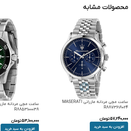
محصولات مشابه
ساعت مچی مردانه مازراتی MASERATI
R8873618024
R8853100038
57,240,000
تومان
53,100,000
تومان
افزودن به سبد خرید
افزودن به سبد خرید