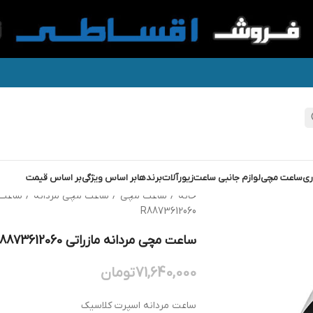
ری
ساعت مچی
لوازم جانبی ساعت
زیورآلات
برندها
بر اساس ویژگی
بر اساس قیمت
خانه
/
ساعت مچی
/
ساعت مچی مردانه
/
ساعت 
R8873612060
ساعت مچی مردانه مازراتی MASERATI R8873612060
71,640,000
تومان
ساعت مردانه اسپرت کلاسیک