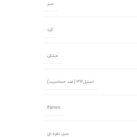
سبز
گرد
مشکی
استیل316 (ضد حساسیت)
45mm
سبز
,
نقره ای