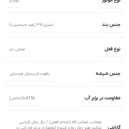
نوع موتور
کوارتز
جنس بند
استیل316 (ضد حساسیت)
نوع قفل
ضامن دار
جنس شیشه
یاقوت کریستال ضدخش
مقاومت در برابر آب
10ATM(100متر)
ضمانت اصالت کالا (مادام العمر) / یک سال گارانتی
گارانتی
شرکت هنر زمان وارد کننده انحصاری برند مازراتی در