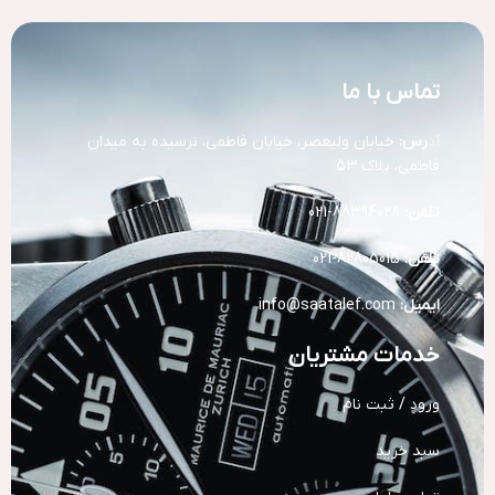
تماس با ما
آد
رس:
خیابان ولیعصر، خیابان فاطمی، نرسیده به میدان
فاطمی، پلاک 53
تلفن:
88394028-021
تلفن:
82805015-021
ایمیل:
info@saatalef.com
خدمات مشتریان
ورود / ثبت نام
سبد خرید