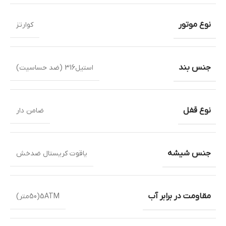
نوع موتور
کوارتز
جنس بند
استیل316 (ضد حساسیت)
نوع قفل
ضامن دار
جنس شیشه
یاقوت کریستال ضدخش
مقاومت در برابر آب
5ATM(50متر)