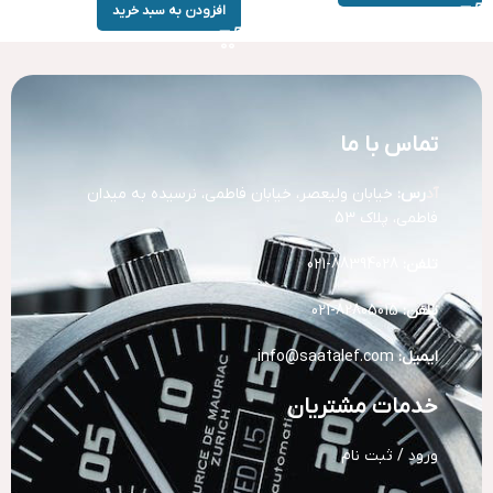
افزودن به سبد خرید
تماس با ما
آد
رس:
خیابان ولیعصر، خیابان فاطمی، نرسیده به میدان
فاطمی، پلاک 53
تلفن:
88394028-021
تلفن:
82805015-021
ایمیل:
info@saatalef.com
خدمات مشتریان
ورود / ثبت نام