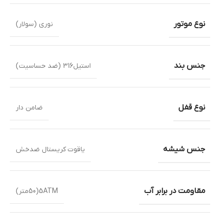
نوع موتور
نوری (سولار)
جنس بند
استیل316 (ضد حساسیت)
نوع قفل
ضامن دار
جنس شیشه
یاقوت کریستال ضدخش
مقاومت در برابر آب
5ATM(50متر)