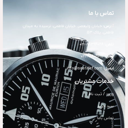
تماس با ما
آد
رس:
خیابان ولیعصر، خیابان فاطمی، نرسیده به میدان
فاطمی، پلاک 53
تلفن:
88394028-021
تلفن:
82805015-021
ایمیل:
info@saatalef.com
خدمات مشتریان
ورود / ثبت نام
سبد خرید
تماس باما