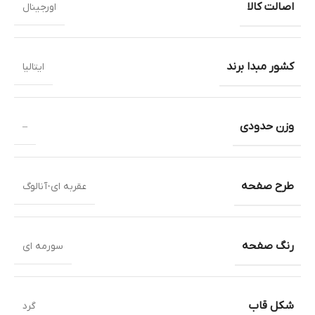
اصالت کالا
اورجینال
کشور مبدا برند
ایتالیا
وزن حدودی
–
طرح صفحه
عقربه ای-آنالوگ
رنگ صفحه
سورمه ای
شکل قاب
گرد