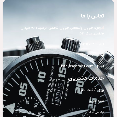
تماس با ما
آد
رس:
خیابان ولیعصر، خیابان فاطمی، نرسیده به میدان
فاطمی، پلاک 53
تلفن:
88394028-021
تلفن:
82805015-021
ایمیل:
info@saatalef.com
خدمات مشتریان
ورود / ثبت نام
سبد خرید
تماس باما