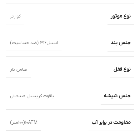
نوع موتور
کوارتز
جنس بند
استیل316 (ضد حساسیت)
نوع قفل
ضامن دار
جنس شیشه
یاقوت کریستال ضدخش
مقاومت در برابر آب
10ATM(100متر)