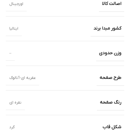
اصالت کالا
اورجینال
کشور مبدا برند
ایتالیا
وزن حدودی
–
طرح صفحه
عقربه ای-آنالوگ
رنگ صفحه
نقره ای
شکل قاب
گرد