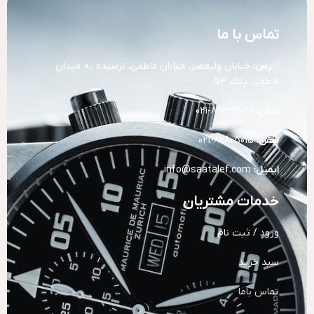
تماس با ما
آد
رس:
خیابان ولیعصر، خیابان فاطمی، نرسیده به میدان
فاطمی، پلاک 53
تلفن:
88394028-021
تلفن:
82805015-021
ایمیل:
info@saatalef.com
خدمات مشتریان
ورود / ثبت نام
سبد خرید
تماس باما