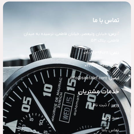
تماس با ما
آد
رس:
خیابان ولیعصر، خیابان فاطمی، نرسیده به میدان
فاطمی، پلاک 53
تلفن:
88394028-021
تلفن:
82805015-021
ایمیل:
info@saatalef.com
خدمات مشتریان
ورود / ثبت نام
سبد خرید
تماس باما