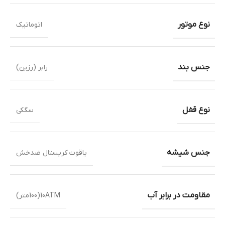
نوع موتور
اتوماتیک
جنس بند
رابر (رزین)
نوع قفل
سگکی
جنس شیشه
یاقوت کریستال ضدخش
مقاومت در برابر آب
10ATM(100متر)