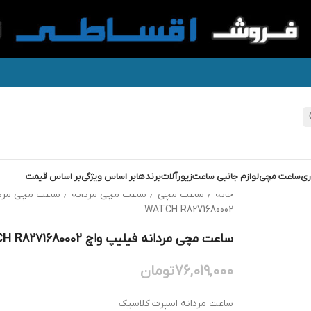
ری
ساعت مچی
لوازم جانبی ساعت
زیورآلات
برندها
بر اساس ویژگی
بر اساس قیمت
خانه
/
ساعت مچی
/
ساعت مچی مردانه
/
ساعت مچی مرد
WATCH R8271680002
ساعت مچی مردانه فیلیپ واچ PHILIP WATCH R8271680002
76,019,000
تومان
ساعت مردانه اسپرت کلاسیک