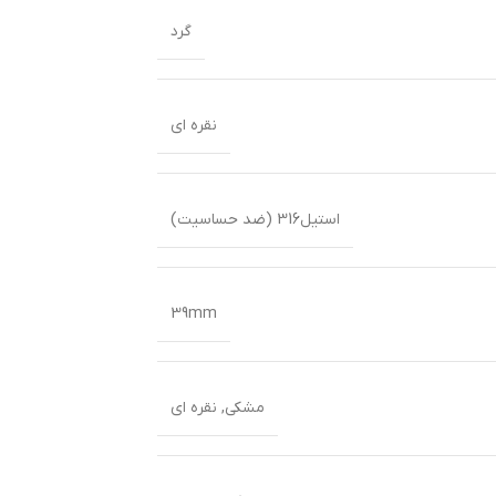
گرد
نقره ای
استیل316 (ضد حساسیت)
39mm
مشکی
,
نقره ای