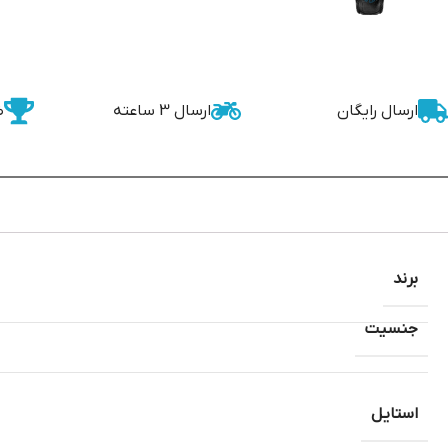
ارسال رایگان
ارسال 3 ساعته
ض
برند
جنسیت
استایل