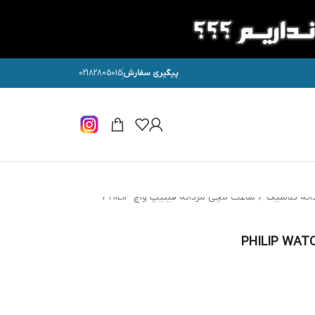
پیگیری سفارش
02182805015
انه کلاسیک
/
ساعت مچی مردانه فیلیپ واچ PHILIP