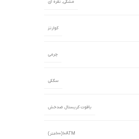
مشکی
,
نقره ای
کوارتز
چرمی
سگکی
یاقوت کریستال ضدخش
10ATM(100متر)