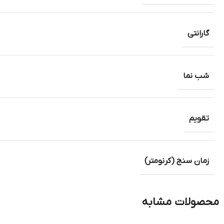
گارانتی
شب نما
تقویم
زمان سنج (کرنومتر)
محصولات مشابه