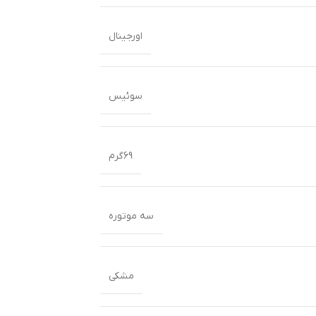
اورجینال
سوئیس
69گرم
سه موتوره
مشکی