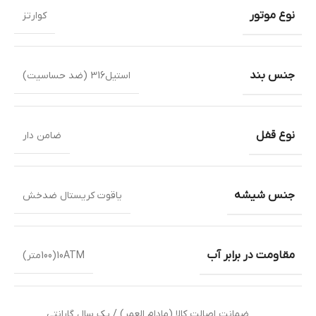
نوع موتور
کوارتز
جنس بند
استیل316 (ضد حساسیت)
نوع قفل
ضامن دار
جنس شیشه
یاقوت کریستال ضدخش
مقاومت در برابر آب
10ATM(100متر)
ضمانت اصالت کالا (مادام العمر) / یک سال گارانتی