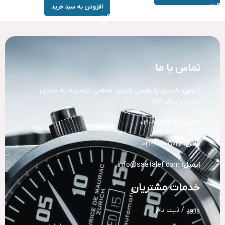
افزودن به سبد خرید
تماس با ما
آد
رس:
خیابان ولیعصر، خیابان فاطمی، نرسیده به میدان
فاطمی، پلاک 53
تلفن:
88394028-021
تلفن:
82805015-021
ایمیل:
info@saatalef.com
خدمات مشتریان
ورود / ثبت نام