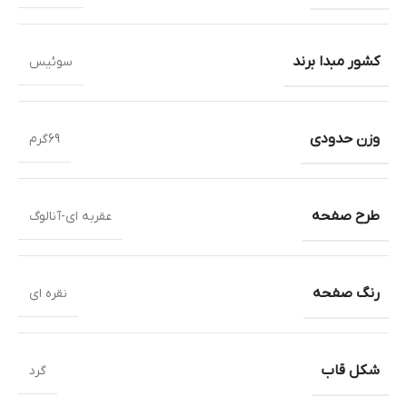
کشور مبدا برند
سوئیس
وزن حدودی
69گرم
طرح صفحه
عقربه ای-آنالوگ
رنگ صفحه
نقره ای
شکل قاب
گرد