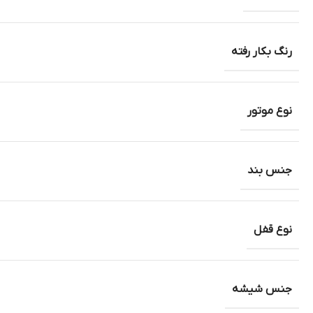
رنگ بکار رفته
نوع موتور
جنس بند
نوع قفل
جنس شیشه