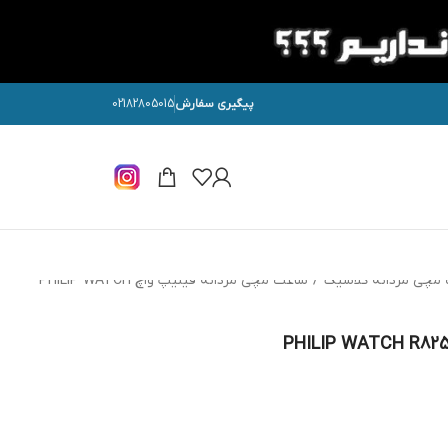
پیگیری سفارش
02182805015
مچی مردانه کلاسیک
/
ساعت مچی مردانه فیلیپ واچ PHILIP WATCH