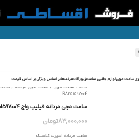
ری
ساعت مچی
لوازم جانبی ساعت
زیورآلات
برندها
بر اساس ویژگی
بر اساس قیمت
خانه
/
ساعت مچی
/
ساعت مچی مردانه
/
ساعت 
R8251597004
ساعت مچی مردانه فیلیپ واچ PHILIP WATCH R8251597004
83,000,000
تومان
ساعت مردانه اسپرت کلاسیک