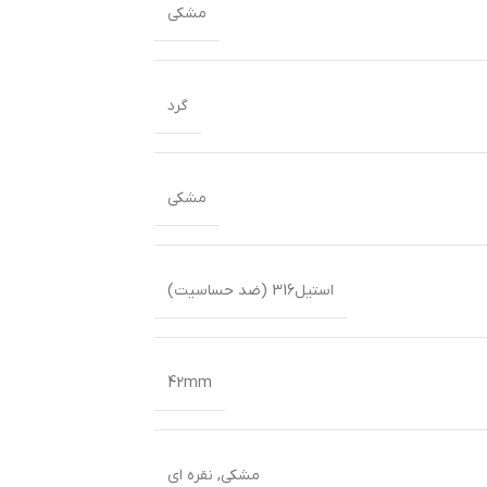
مشکی
گرد
مشکی
استیل316 (ضد حساسیت)
42mm
مشکی
,
نقره ای