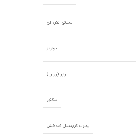
مشکی
,
نقره ای
کوارتز
رابر (رزین)
سگکی
یاقوت کریستال ضدخش