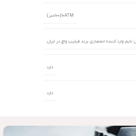
10ATM(100متر)
 تایم وارد کننده انحصاری برند فیلیپ واچ در ایران
دارد
دارد