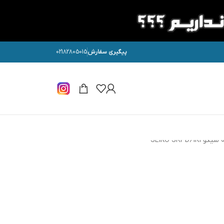
پیگیری سفارش
02182805015
SEIKO SRPD