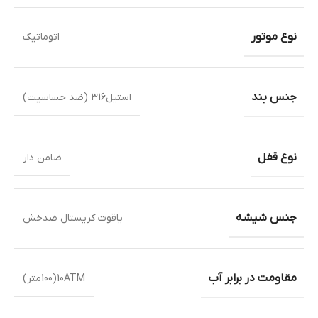
نوع موتور
اتوماتیک
جنس بند
استیل316 (ضد حساسیت)
نوع قفل
ضامن دار
جنس شیشه
یاقوت کریستال ضدخش
مقاومت در برابر آب
10ATM(100متر)