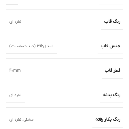
رنگ قاب
نقره ای
جنس قاب
استیل316 (ضد حساسیت)
قطر قاب
40mm
رنگ بدنه
نقره ای
رنگ بکار رفته
مشکی
,
نقره ای