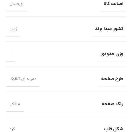
اصالت کالا
اورجینال
کشور مبدا برند
ژاپن
وزن حدودی
–
طرح صفحه
عقربه ای-آنالوگ
رنگ صفحه
مشکی
شکل قاب
گرد