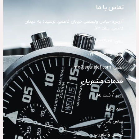
تماس با ما
آد
رس:
خیابان ولیعصر، خیابان فاطمی، نرسیده به میدان
فاطمی، پلاک 53
تلفن:
88394028-021
تلفن:
82805015-021
ایمیل:
info@saatalef.com
خدمات مشتریان
ورود / ثبت نام
سبد خرید
تماس باما
قوانین و مقررات