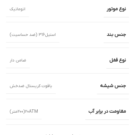
نوع موتور
اتوماتیک
جنس بند
استیل316 (ضد حساسیت)
نوع قفل
ضامن دار
جنس شیشه
یاقوت کریستال ضدخش
مقاومت در برابر آب
20ATM(200متر)