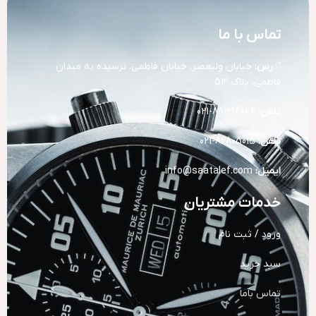
تماس با ما
آد
رس:
خیابان ولیعصر، خیابان فاطمی، نرسیده به میدان
فاطمی، پلاک 53
تلفن:
88394028-021
تلفن:
82805015-021
ایمیل:
info@saatalef.com
خدمات مشتریان
ورود / ثبت نام
سبد خرید
تماس باما