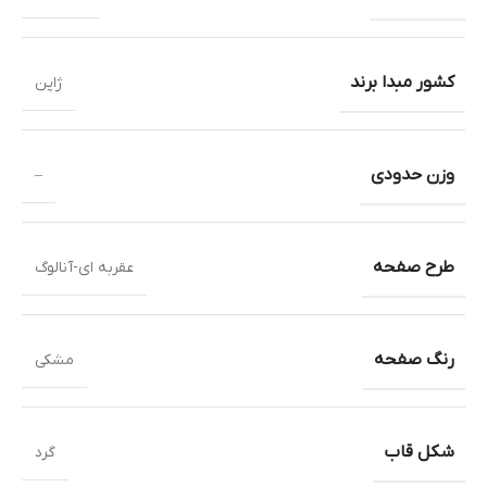
کشور مبدا برند
ژاپن
وزن حدودی
–
طرح صفحه
عقربه ای-آنالوگ
رنگ صفحه
مشکی
شکل قاب
گرد