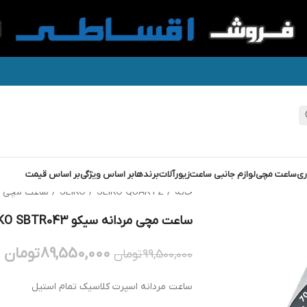
ری
ساعت مچی
لوازم جانبی ساعت
زیورآلات
برندها
بر اساس ویژگی
بر اساس قیمت
خانه
/
SEIKO QUARTZ
/
SEIKO
/
ساعت مچی مردانه س
ساعت مچی مردانه سیکو SEIKO SBTR043
89,550,000
تومان
99,500,000
تومان
ساعت مردانه اسپرت کلاسیک تمام استیل