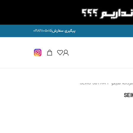
پیگیری سفارش
02182805015
یکو SEIKO SBTR043