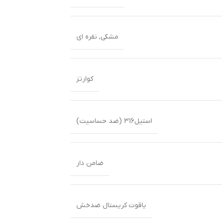
مشکی
,
نقره ای
کوارتز
استیل316 (ضد حساسیت)
ضامن دار
یاقوت کریستال ضدخش