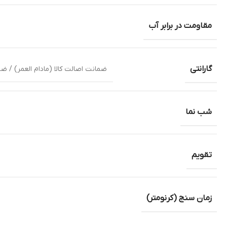
مقاومت در برابر آب
گارانتی
ضمانت اصالت کالا (مادام العمر) / ضمانت NFT(ثبت در سامانه بین المللی سیکو)- دو سال ضمانت شرکت توسعه کالای دماوند وارد کننده انحصار
شب نما
تقویم
زمان سنج (کرنومتر)