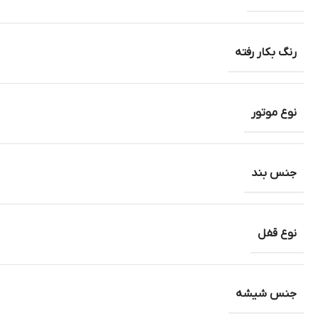
رنگ بکار رفته
نوع موتور
جنس بند
نوع قفل
جنس شیشه