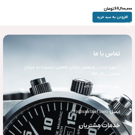
68,200,000
تومان
افزودن به سبد خرید
تماس با ما
آد
رس:
خیابان ولیعصر، خیابان فاطمی، نرسیده به میدان
فاطمی، پلاک 53
تلفن:
88394028-021
تلفن:
82805015-021
ایمیل:
info@saatalef.com
خدمات مشتریان