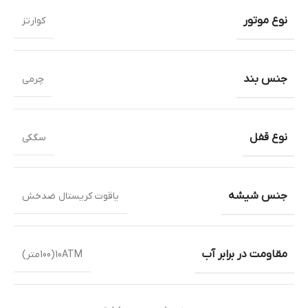
نوع موتور
کوارتز
جنس بند
چرمی
نوع قفل
سگکی
جنس شیشه
یاقوت کریستال ضدخش
مقاومت در برابر آب
10ATM(100متر)