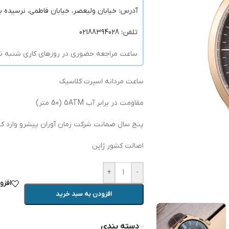
آدرس:
خیابان ولیعصر، خیابان فاطمی، نرسیده به
تلفن:
02188394028
ساعت مراجعه حضوری در روزهای کاری شنبه تا پنج شنبه 10 ا
ساعت مردانه اسپرت کلاسیک
مقاومت در برابر آب 5ATM (50 متر)
پنج سال ضمانت شرکت زمان آوران پیشرو وارد کنن
اصالت کشور ژاپن
+
-
افزو
افزودن به سبد خرید
دسته بندی