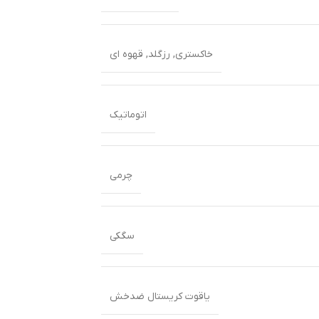
خاکستری
,
رزگلد
,
قهوه ای
اتوماتیک
چرمی
سگکی
یاقوت کریستال ضدخش