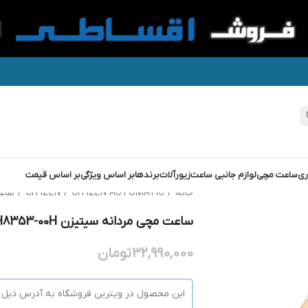
ری
ساعت مچی
لوازم جانبی ساعت
زیورآلات
برندها
بر اساس ویژگی
بر اساس قیمت
خانه
/
CITIZEN AUTOMATIC
/
CITIZEN
/
ساعت م
ساعت مچی مردانه سیتیزن CITIZEN NH8353-00H
32,990,000
تومان
این محصول در ویترین فروشگاه به آدرس ذیل م