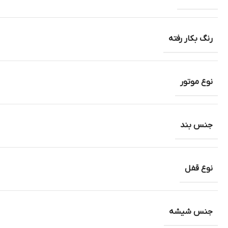
رنگ بکار رفته
نوع موتور
جنس بند
نوع قفل
جنس شیشه