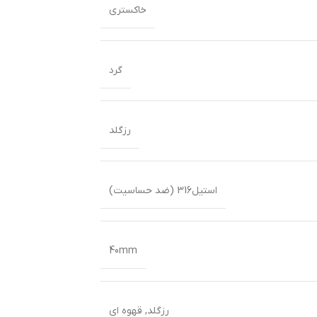
خاکستری
گرد
رزگلد
استیل316 (ضد حساسیت)
40mm
رزگلد
,
قهوه ای