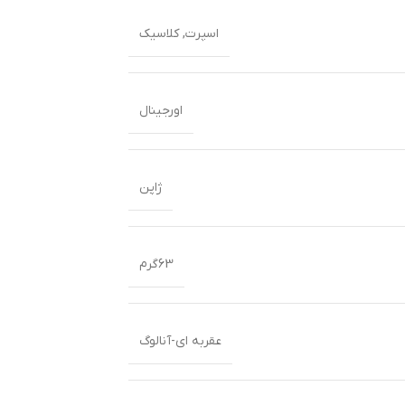
اسپرت
,
کلاسیک
اورجینال
ژاپن
63گرم
عقربه ای-آنالوگ