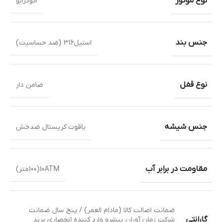
نوع موتور
اکودرایو
جنس بند
استیل316 (ضد حساسیت)
نوع قفل
ضامن دار
جنس شیشه
یاقوت کریستال ضدخش
مقاومت در برابر آب
10ATM(100متر)
ضمانت اصالت کالا (مادام العمر) / پنج سال ضمانت
گارانتی
شرکت زمان آوران پیشرو وارد کننده انحصاری برند