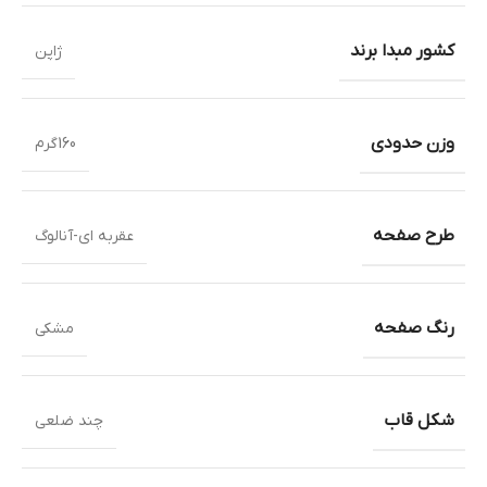
کشور مبدا برند
ژاپن
وزن حدودی
160گرم
طرح صفحه
عقربه ای-آنالوگ
رنگ صفحه
مشکی
شکل قاب
چند ضلعی