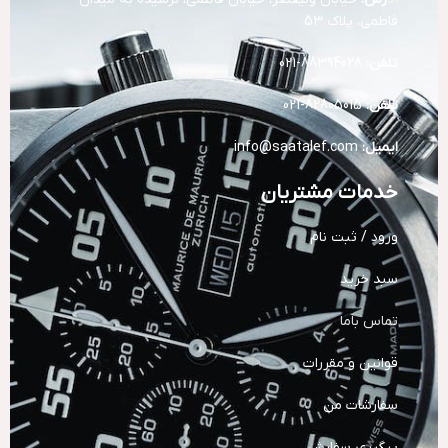
فاطمی، پلاک 53
تلفن:
88394028-021
تلفن:
82805015-021
ایمیل:
info@saatalef.com
خدمات مشتریان
ورود / ثبت نام
سبد خرید
تماس باما
قوانین و مقررات
سفارشات من
پیگیری سفارش