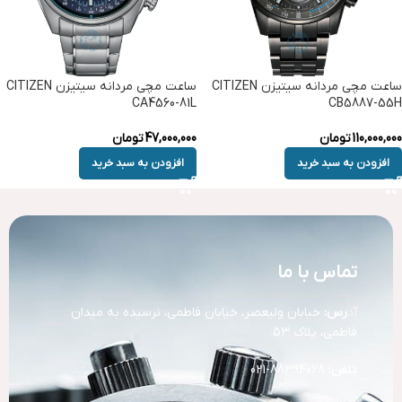
ساعت مچی مردانه سیتیزن CITIZEN
ساعت مچی مردانه سیتیزن CITIZEN
CA4560-81L
CB5887-55H
110,000,000
تومان
47,000,000
تومان
افزودن به سبد خرید
افزودن به سبد خرید
تماس با ما
آد
رس:
خیابان ولیعصر، خیابان فاطمی، نرسیده به میدان
فاطمی، پلاک 53
تلفن:
88394028-021