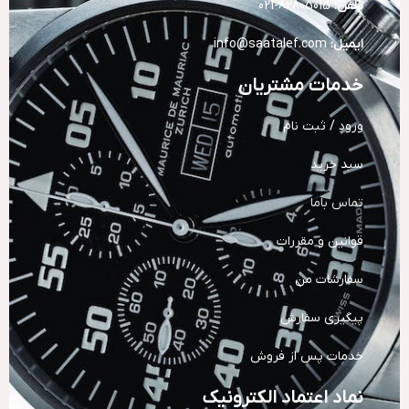
تلفن:
82805015-021
ایمیل:
info@saatalef.com
خدمات مشتریان
ورود / ثبت نام
سبد خرید
تماس باما
قوانین و مقررات
سفارشات من
پیگیری سفارش
خدمات پس از فروش
نماد اعتماد الکترونیک