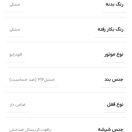
رنگ بدنه
مشکی
رنگ بکار رفته
مشکی
نوع موتور
اکودرایو
جنس بند
استیل316 (ضد حساسیت)
نوع قفل
ضامن دار
جنس شیشه
یاقوت کریستال ضدخش