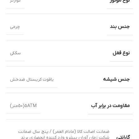
نوع موتور
کوارتز
جنس بند
چرمی
نوع قفل
سگکی
جنس شیشه
یاقوت کریستال ضدخش
مقاومت در برابر آب
5ATM(50متر)
ضمانت اصالت کالا (مادام العمر) / پنج سال ضمانت
گارانتی
شرکت زمان آوران پیشرو وارد کننده انحصاری برند