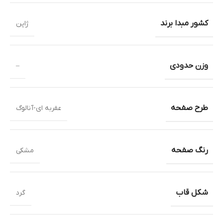
کشور مبدا برند
ژاپن
وزن حدودی
–
طرح صفحه
عقربه ای-آنالوگ
رنگ صفحه
مشکی
شکل قاب
گرد