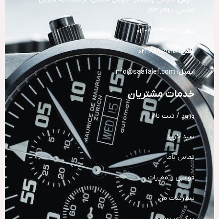
فاطمی، پلاک 53
تلفن:
88394028-021
تلفن:
82805015-021
ایمیل:
info@saatalef.com
خدمات مشتریان
ورود / ثبت نام
سبد خرید
تماس باما
قوانین و مقررات
سفارشات من
پیگیری سفارش