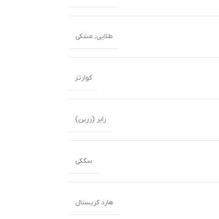
طلایی
,
مشکی
کوارتز
رابر (رزین)
سگکی
هارد کریستال