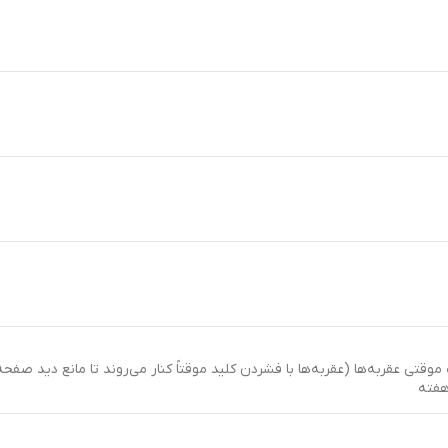
وقتی عقربه‌ها (عقربه‌ها با فشردن کلید موقتاً کنار می‌روند تا مانع دید صفح
هفته