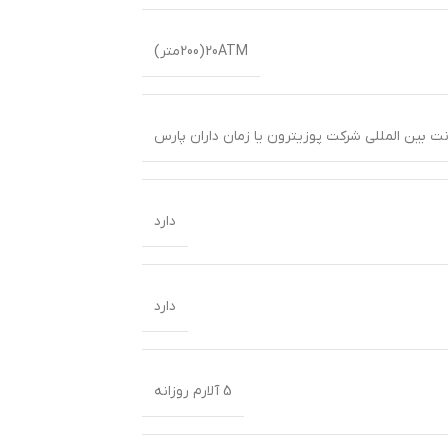
20ATM(200متر)
دارد
دارد
5 آلارم روزانه