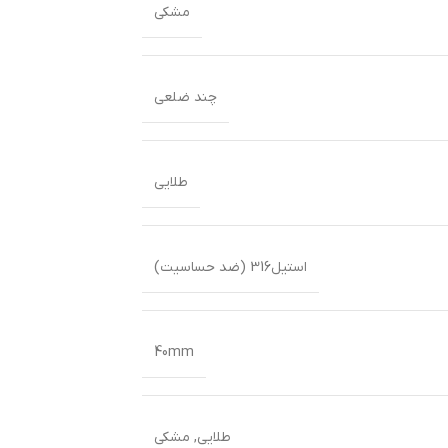
مشکی
چند ضلعی
طلایی
استیل316 (ضد حساسیت)
40mm
طلایی
,
مشکی