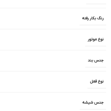
رنگ بکار رفته
نوع موتور
جنس بند
نوع قفل
جنس شیشه