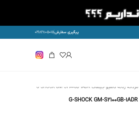
پیگیری سفارش
02182805015
انه کاسیو جیشاک G-SHOCK GM-S2100GB-1ADR