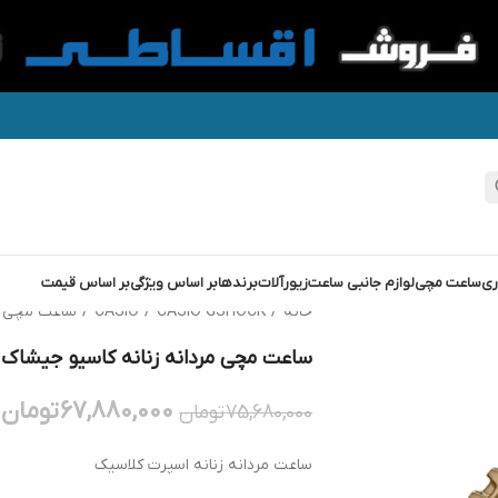
ری
ساعت مچی
لوازم جانبی ساعت
زیورآلات
برندها
بر اساس ویژگی
بر اساس قیمت
خانه
/
CASIO GSHOCK
/
CASIO
/
ساعت مچی مردانه زن
ساعت مچی مردانه زنانه کاسیو جیشاک G-SHOCK GM-S2100GB-1ADR
67,880,000
تومان
75,680,000
تومان
ساعت مردانه زنانه اسپرت کلاسیک