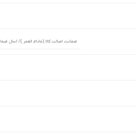
ضمانت اصالت کالا (مادام العمر )/ 1سال ضمانت بین المللی شرکت پوزیترون یا زمان داران پارس