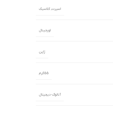
اسپرت
,
کلاسیک
اورجینال
ژاپن
55گرم
آنالوگ-دیجیتال